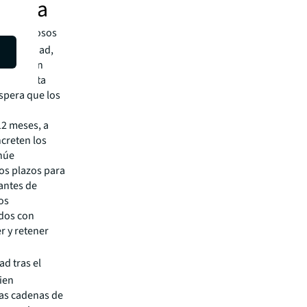
démica
o cautelosos
e capacidad,
ticas. Sin
 y de alta
spera que los
2 meses, a
creten los
inúe
os plazos para
antes de
os
ados con
r y retener
ad tras el
ien
las cadenas de