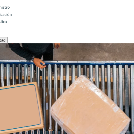
nistro
icación
stica
oad