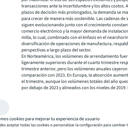
transacciones ante la incertidumbre y los altos costos. 
plazos de decisión más prolongados, la demanda se man
para crecer de manera más sostenible. Las cadenas de 
siguen evolucionando junto con el crecimiento constan
comercio electrónico y la mayor demanda de instalacio
milla, lo cual, combinado con el énfasis en el nearshorin
diversificación de operaciones de manufactura, respald
perspectivas a largo plazo del sector.
En Norteamérica, los volúmenes de arrendamiento fue
ligeramente superiores durante el cuarto trimestre resp
trimestre anterior, pero los volúmenes anuales cayero
comparación con 2023. En Europa, la absorción aumen
el trimestre, aunque los volúmenes totales del año qu
por debajo de 2023 y alineados con los niveles de 2019. 
Pacífico, 2024 marcó una desaceleración frente a los ni
del año anterior, con una absorción 13% menor.
Tendencias futuras: Un mer
más equilibrado surge tras l
mos cookies para mejorar tu experiencia de usuario
es aceptar todas las cookies o personalizar la configuración para cambiar 