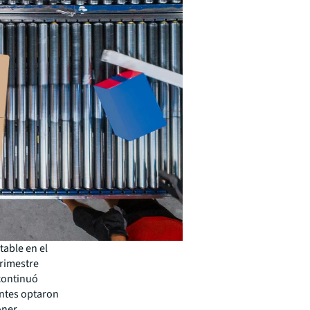
able en el
trimestre
 continuó
ntes optaron
oner