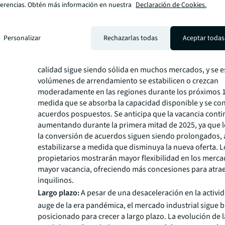
disrupciones de la era pan
ferencias. Obtén más información en nuestra
Declaración de Cookies.
Corto plazo:
Es probable que los ocupantes sigan siend
respecto a la expansión mientras gestionan el exceso d
Personalizar
Rechazarlas todas
Aceptar todas
enfrentando altos costos y un panorama incierto de polí
embargo, la demanda subyacente de espacios modernos
calidad sigue siendo sólida en muchos mercados, y se e
volúmenes de arrendamiento se estabilicen o crezcan
moderadamente en las regiones durante los próximos 1
medida que se absorba la capacidad disponible y se con
acuerdos pospuestos. Se anticipa que la vacancia cont
aumentando durante la primera mitad de 2025, ya que l
la conversión de acuerdos siguen siendo prolongados, 
estabilizarse a medida que disminuya la nueva oferta. L
propietarios mostrarán mayor flexibilidad en los merc
mayor vacancia, ofreciendo más concesiones para atrae
inquilinos.
Largo plazo:
A pesar de una desaceleración en la activid
auge de la era pandémica, el mercado industrial sigue b
posicionado para crecer a largo plazo. La evolución de 