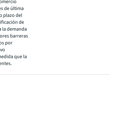
comercio
es de última
o plazo del
sificación de
 a la demanda
ores barreras
os por
evo
medida que la
entes.