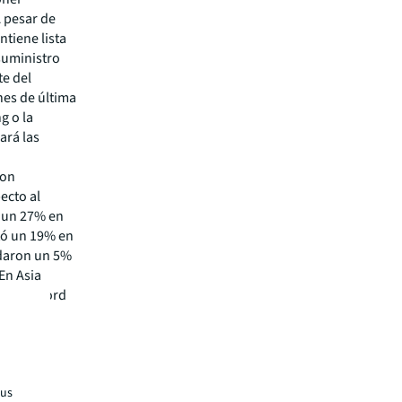
A pesar de
tiene lista
suministro
te del
nes de última
g o la
ará las
ron
ecto al
n un 27% en
tó un 19% en
edaron un 5%
En Asia
veles récord
cado
as
tus