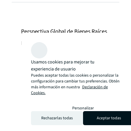
Perspectiva Global de Bienes Raíces
Febrero 2025
Fortaleza continua en transacciones
Usamos cookies para mejorar tu
durante el cuarto trimestre de 2024
experiencia de usuario
Perspectiva Global de Bienes Raíces
Puedes aceptar todas las cookies o personalizar la
Febrero 2025
configuración para cambiar tus preferencias. Obtén
Arrendamiento de oficinas alcanza su
más información en nuestra
Declaración de
nivel más alto desde 2019
Cookies.
Perspectiva Global de Bienes Raíces
Febrero 2025
Personalizar
La demanda de arrendamiento en
Rechazarlas todas
Aceptar todas
retail se mantiene sólida
Perspectiva global de bienes raíces