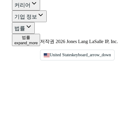
커리어
기업 정보
법률
법률
저작권 2026 Jones Lang LaSalle IP, Inc.
expand_more
United States
keyboard_arrow_down