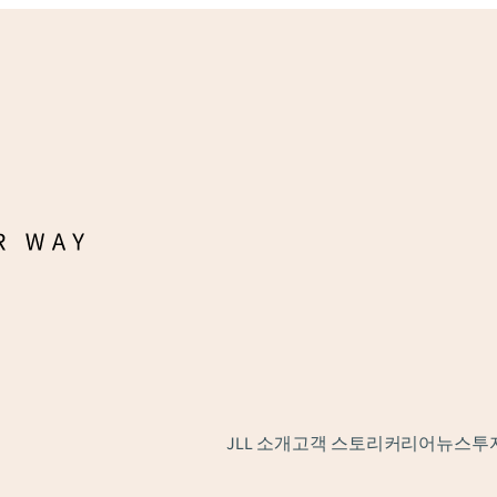
JLL 소개
고객 스토리
커리어
뉴스
투