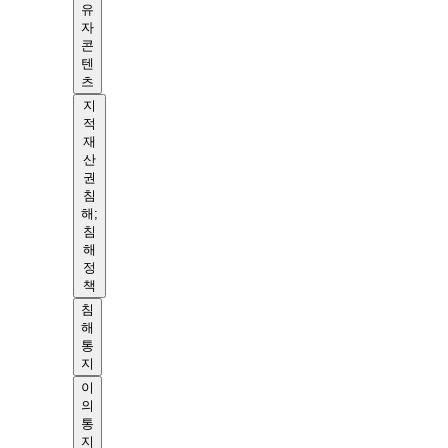
유
자
콘
텐
츠
지
적
재
산
권
침
해;
침
해
정
책
침
해
통
지
이
의
통
지