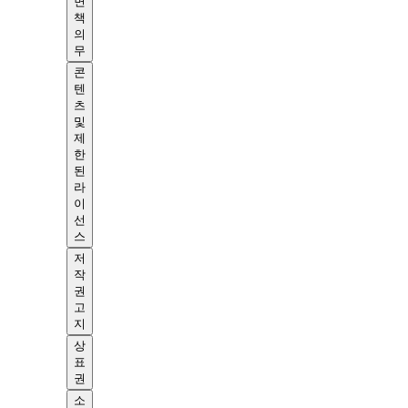
면
책
의
무
콘
텐
츠
및
제
한
된
라
이
선
스
저
작
권
고
지
상
표
권
소