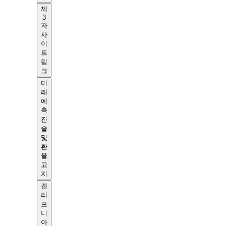
제
3
자
사
이
트
링
크
미
래
예
측
진
술
및
환
율
고
지
캘
리
포
니
아