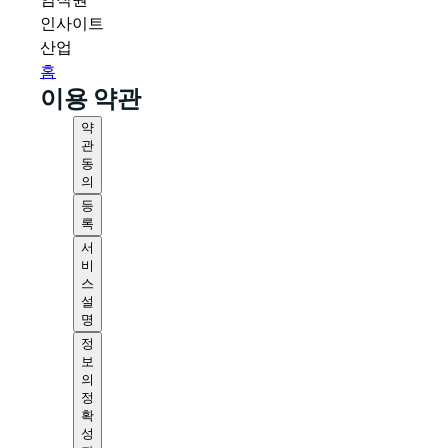
임직원
인사이트
산업
홈
이용 약관
약
관
동
의
등
록
서
비
스
설
명
정
보
의
정
확
성