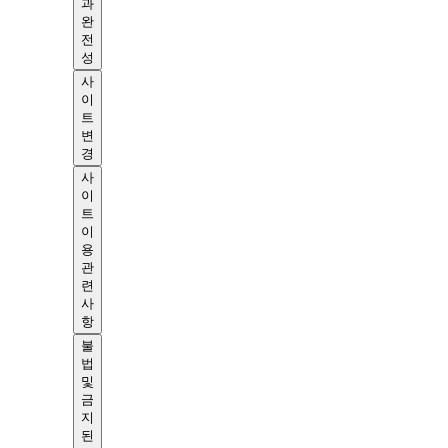
과
완
전
성
사
이
트
변
경
사
이
트
이
용
관
련
사
항
불
법
및
금
지
된