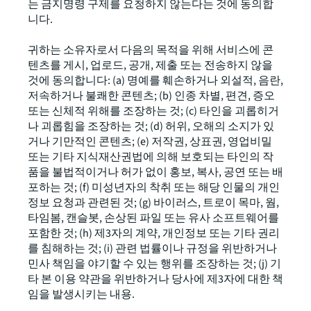
는 금지명령 구제를 요청하지 않는다는 것에 동의합
니다.
귀하는 소유자로서 다음의 목적을 위해 서비스에 콘
텐츠를 게시, 업로드, 공개, 제출 또는 전송하지 않을
것에 동의합니다: (a) 명예를 훼손하거나 외설적, 음란,
저속하거나 불쾌한 콘텐츠; (b) 인종 차별, 편견, 증오
또는 신체적 위해를 조장하는 것; (c) 타인을 괴롭히거
나 괴롭힘을 조장하는 것; (d) 허위, 오해의 소지가 있
거나 기만적인 콘텐츠; (e) 저작권, 상표권, 영업비밀
또는 기타 지식재산권법에 의해 보호되는 타인의 작
품을 불법적이거나 허가 없이 홍보, 복사, 공연 또는 배
포하는 것; (f) 미성년자의 착취 또는 해당 인물의 개인
정보 요청과 관련된 것; (g) 바이러스, 트로이 목마, 웜,
타임봄, 캔슬봇, 손상된 파일 또는 유사 소프트웨어를
포함한 것; (h) 제3자의 계약, 개인정보 또는 기타 권리
를 침해하는 것; (i) 관련 법률이나 규정을 위반하거나
민사 책임을 야기할 수 있는 행위를 조장하는 것; (j) 기
타 본 이용 약관을 위반하거나 당사에 제3자에 대한 책
임을 발생시키는 내용.