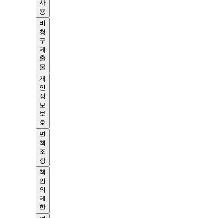
사
용
비
청
구
제
출
물
개
인
정
보
보
호
면
책
조
항
책
임
의
제
한