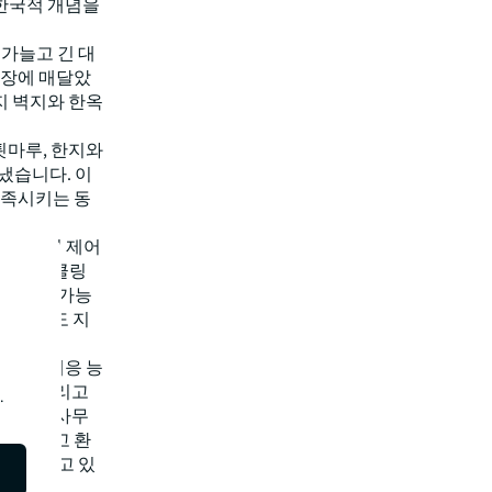
 한국적 개념을
가늘고 긴 대
천장에 매달았
지 벽지와 한옥
.
툇마루, 한지와
냈습니다. 이
충족시키는 동
화된 조명 제어
, 리사이클링
들은 지속가능
획득 목표도 지
구사항 대응 능
능력, 그리고
.
팩 서울 사무
 반영하고 환
 보여주고 있