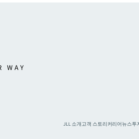
JLL 소개
고객 스토리
커리어
뉴스
투