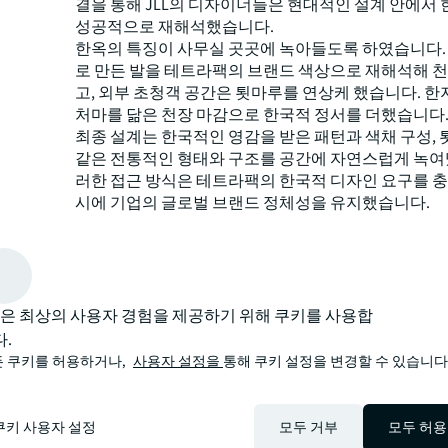
결을 통해 JLL의 디자이너들은 현대적인 설계 안에서
성공적으로 재해석했습니다.
한옥의 특징이 사무실 곳곳에 녹아들도록 하였습니다. 
로 만든 발을 테트라팩의 브랜드 색상으로 재해석해 
고, 외부 초청객 공간은 툇마루를 연상케 했습니다. 한
처마를 닮은 천장 마감으로 한국적 정서를 더했습니다
최종 설계는 한국적인 영감을 받은 패턴과 색채 구성, 
같은 전통적인 형태와 구조를 공간에 자연스럽게 녹여
러한 접근 방식은 테트라팩의 한국적 디자인 요구를 
시에 기업의 글로벌 브랜드 정체성을 유지했습니다.
테트라팩의 지속가능성 목표를 반영하여, JLL은 자동
시스템, 친환경 바닥재 및 벽면 자재, 인체공학적 가구
공간 등의 친환경 요소를 도입했습니다. 이러한 요소
한 업무 공간을 조성할 뿐만 아니라, LEED 실버 인증 
원합니다.
LL은 최상의 사용자 경험을 제공하기 위해 쿠키를 사용합
이 프로젝트의 성공적인 요소는 JLL의 복잡한 설계 요
.
력, 글로벌 기업 정체성과 지역 문화 요소의 균형 유지 
 쿠키를 허용하거나,
사용자 설정을
통해 쿠키 설정을 변경할 수 있습니다
지속가능성을 우선시하는 역량을 보여줍니다. 테트라
실은 한국의 수도의 중심에서 문화적 특성을 섬세하게
경을 고려한 디자인으로, 현대 오피스의 새로운 기준을
쿠키 사용자 설정
모두 거부
모두 허용
습니다.