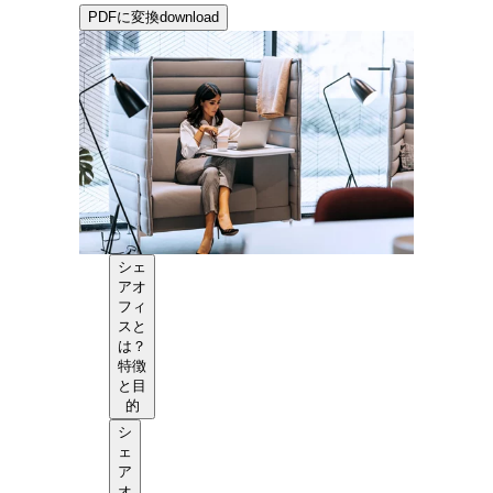
PDFに変換
download
シェ
アオ
フィ
スと
は？
特徴
と目
的
シ
ェ
ア
オ