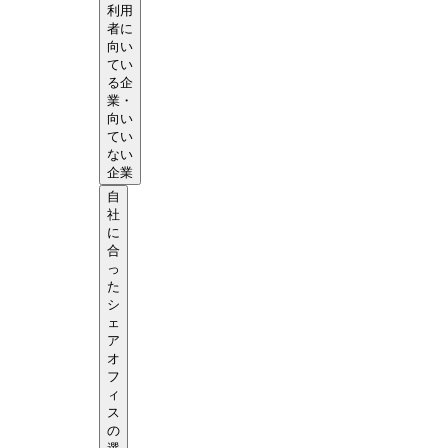
利用
者に
向い
てい
る企
業・
向い
てい
ない
企業
自
社
に
合
っ
た
シ
ェ
ア
オ
フ
ィ
ス
の