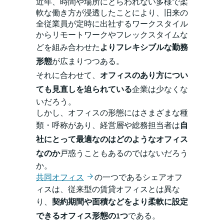
近年、時間や場所にとらわれない多様で柔
軟な働き方が浸透したことにより、旧来の
全従業員が定時に出社するワークスタイル
からリモートワークやフレックスタイムな
どを組み合わせた
よりフレキシブルな勤務
形態
が広まりつつある。
それに合わせて、
オフィスのあり方につい
ても見直しを迫られている
企業は少なくな
いだろう。
しかし、オフィスの形態にはさまざまな種
類・呼称があり、経営層や総務担当者は
自
社にとって最適なのはどのようなオフィス
なのか
戸惑うこともあるのではないだろう
か。
共同オフィス
の一つであるシェアオフ
ィスは、従来型の賃貸オフィスとは異な
り、
契約期間や面積などをより柔軟に設定
できるオフィス形態の1つ
である。