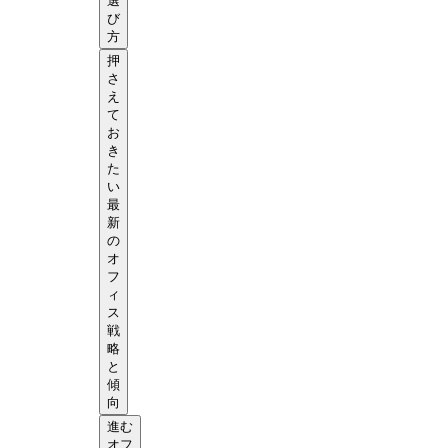
選
び
方
押
さ
え
て
お
き
た
い
最
新
の
オ
フ
ィ
ス
戦
略
と
傾
向
進む
オフ