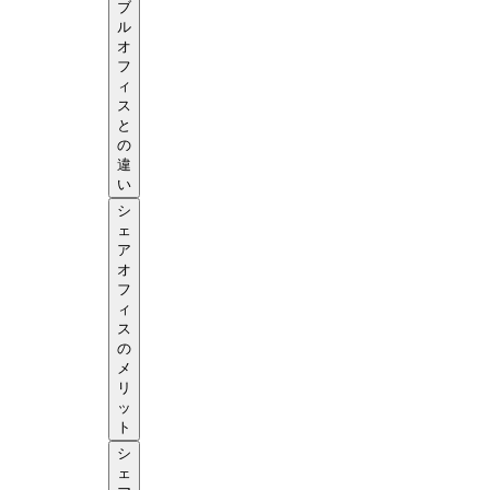
ブ
ル
オ
フ
ィ
ス
と
の
違
い
シ
ェ
ア
オ
フ
ィ
ス
の
メ
リ
ッ
ト
シ
ェ