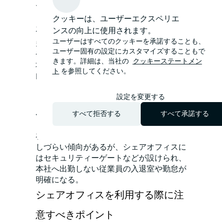
てみたい。
クッキーは、ユーザーエクスペリエ
初期投資が抑えられる
ンスの向上に使用されます。
ユーザーはすべてのクッキーを承諾することも、
多くのシェアオフィスでは敷金（保証金）
ユーザー固有の設定にカスタマイズすることもで
や礼金が不要である。また既にオフィス環
きます。詳細は、当社の
クッキーステートメン
境が整った状態で入居できるため、事前の
ト
を参照してください。
内装工事や什器・設備機器の手配が必要な
く、それらにかけるコストが削減できる。
設定を変更する
入退室や勤怠管理がしやす
すべて拒否する
すべて承諾する
い
在宅勤務では、各自の勤務時間などが把握
しづらい傾向があるが、シェアオフィスに
はセキュリティーゲートなどが設けられ、
本社へ出勤しない従業員の入退室や勤怠が
明確になる。
シェアオフィスを利用する際に注
意すべきポイント