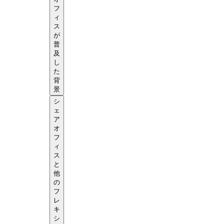
フ
ィ
ス
が
普
及
し
た
背
景
シ
ェ
ア
オ
フ
ィ
ス
と
他
の
フ
レ
キ
シ