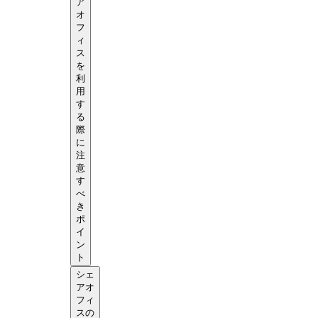
ア
オ
フ
ィ
ス
を
利
用
す
る
際
に
注
意
す
べ
き
ポ
イ
ン
ト
シェ
アオ
フィ
スの