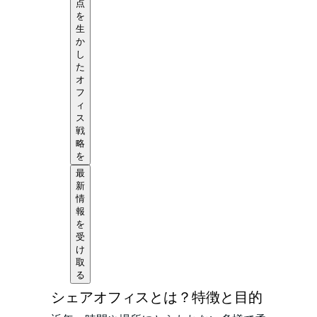
点
を
生
か
し
た
オ
フ
ィ
ス
戦
略
を
最
新
情
報
を
受
け
取
る
シェアオフィスとは？特徴と目的