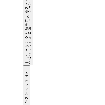
ィス
の多
様化
と
は？
働く
場所
を組
み合
わせ
たハ
イブ
リッ
ドワ
ーク
シ
ェ
ア
オ
フ
ィ
ス
の
利