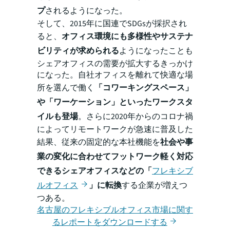
プ
されるようになった。
そして、2015年に国連でSDGsが採択され
ると、
オフィス環境にも多様性やサステナ
ビリティが求められる
ようになったことも
シェアオフィスの需要が拡大するきっかけ
になった。自社オフィスを離れて快適な場
所を選んで働く
「コワーキングスペース」
や「ワーケーション」といったワークスタ
イルも登場
。さらに2020年からのコロナ禍
によってリモートワークが急速に普及した
結果、従来の固定的な本社機能を
社会や事
業の変化に合わせてフットワーク軽く対応
できるシェアオフィスなどの「
フレキシブ
ルオフィス
」に転換
する企業が増えつ
つある。
名古屋のフレキシブルオフィス市場に関す
るレポートをダウンロードする