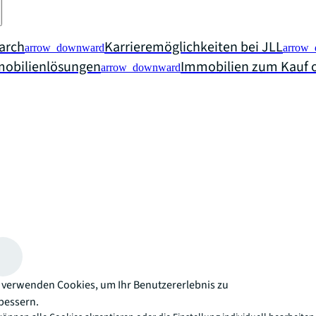
arch
Karrieremöglichkeiten bei JLL
arrow_downward
arrow
mobilienlösungen
Immobilien zum Kauf o
arrow_downward
 verwenden Cookies, um Ihr Benutzererlebnis zu
bessern.