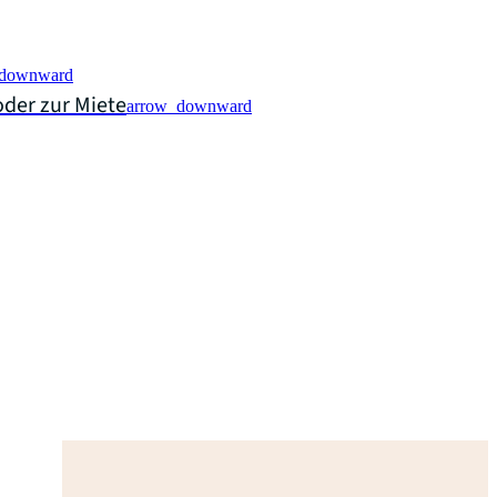
_downward
der zur Miete
arrow_downward