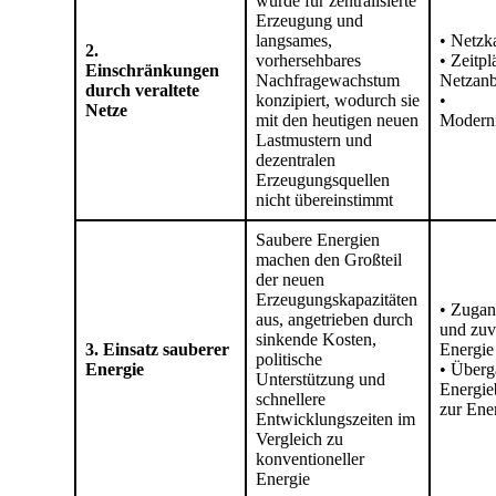
wurde für zentralisierte
Erzeugung und
langsames,
• Netzk
2.
vorhersehbares
• Zeitpl
Einschränkungen
Nachfragewachstum
Netzan
durch veraltete
konzipiert, wodurch sie
•
Netze
mit den heutigen neuen
Moderni
Lastmustern und
dezentralen
Erzeugungsquellen
nicht übereinstimmt
Saubere Energien
machen den Großteil
der neuen
Erzeugungskapazitäten
• Zugan
aus, angetrieben durch
und zuv
sinkende Kosten,
3. Einsatz sauberer
Energie
politische
Energie
• Überg
Unterstützung und
Energie
schnellere
zur Ener
Entwicklungszeiten im
Vergleich zu
konventioneller
Energie