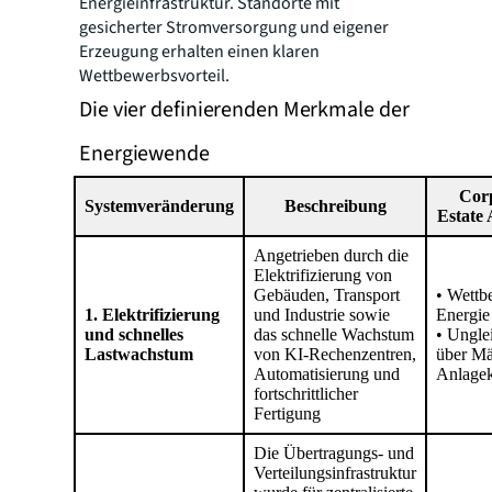
Energieinfrastruktur. Standorte mit
gesicherter Stromversorgung und eigener
Erzeugung erhalten einen klaren
Wettbewerbsvorteil.
Die vier definierenden Merkmale der
Energiewende
Cor
Systemveränderung
Beschreibung
Estate
Angetrieben durch die
Elektrifizierung von
Gebäuden, Transport
• Wett
1. Elektrifizierung
und Industrie sowie
Energie
und schnelles
das schnelle Wachstum
• Ungle
Lastwachstum
von KI-Rechenzentren,
über Mä
Automatisierung und
Anlagek
fortschrittlicher
Fertigung
Die Übertragungs- und
Verteilungsinfrastruktur