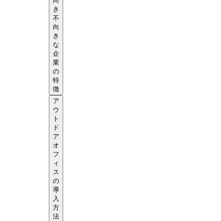
向
き
不
向
き
な
企
業
の
特
徴
ア
ウ
ト
ド
ア
オ
フ
ィ
ス
の
導
入
方
法