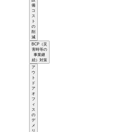
備
コ
ス
ト
の
削
減
BCP（災
害時等の
事業継
続）対策
ア
ウ
ト
ド
ア
オ
フ
ィ
ス
の
デ
メ
リ