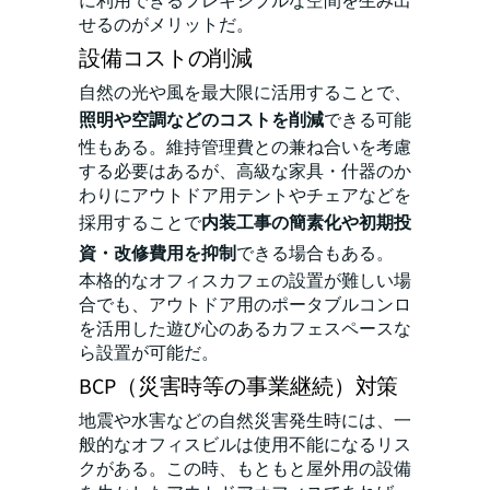
に利用できるフレキシブルな空間を生み出
せるのがメリットだ。
設備コストの削減
自然の光や風を最大限に活用することで、
照明や空調などのコストを削減
できる可能
性もある。維持管理費との兼ね合いを考慮
する必要はあるが、高級な家具・什器のか
わりにアウトドア用テントやチェアなどを
採用することで
内装工事の簡素化や初期投
資・改修費用を抑制
できる場合もある。
本格的な
オフィスカフェ
の設置が難しい場
合でも、アウトドア用のポータブルコンロ
を活用した遊び心のあるカフェスペースな
ら設置が可能だ。
BCP（災害時等の事業継続）対策
地震や水害などの自然災害発生時には、一
般的なオフィスビルは使用不能になるリス
クがある。この時、もともと屋外用の設備