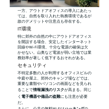
一方、アウトドアオフィスの導入にあたっ
ては、自然を取り入れた執務環境であるが
故のデメリットや注意点も存在する。
IT環境
特に郊外の自然の中にアウトドアオフィス
を開設する場合、安定したインターネット
回線やWi-Fi環境、十分な電源の確保は欠
かせない。山奥など電波が弱い立地では業
務効率が著しく低下するおそれがある。
セキュリティ
不特定多数の人が利用するオフィスビルの
中庭や屋上、郊外のキャンプ場などでは、
重要な書類やパソコンの画面などを見られ
ることで
情報漏洩のリスク
が高まる。同じ
く
電子機器や備品の盗難
にも注意が必要
だ。
さらに、公共の無料Wi-Fiは
ハッキング
の