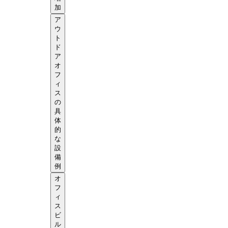
加
ア
ウ
ト
ド
ア
オ
フ
ィ
ス
の
具
体
的
な
設
備
例
オ
フ
ィ
ス
ビ
ル