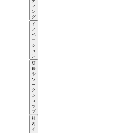
デ
ィ
ン
グ
イ
ノ
ベ
ー
シ
ョ
ン
研
修
や
ワ
ー
ク
シ
ョ
ッ
プ
社
内
イ