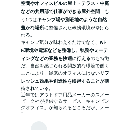
空間やオフィスビルの屋上・テラス・中庭
などの共用部で仕事ができる屋外空間
、も
う1つは
キャンプ場や別荘地のような自然
豊かな場所
に整備された執務環境が挙げら
れる。
キャンプ気分が味わえるだけでなく、
Wi-
Fi環境や電源などを整備し、執務やミーテ
ィングなどの業務を快適に行える
のも特徴
だ。自然を感じられる開放的な環境で働く
ことにより、従来のオフィスにはない
リフ
レッシュ効果や創造性を喚起すること
が期
待されている。
近年ではアウトドア用品メーカーのスノー
ピーク社が提供するサービス「キャンピン
グオフィス」が知られるところだが、ノー
ブランドでもアウトドアオフィスはさまざ
まな形で実践可能である。