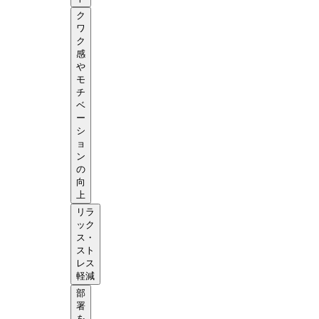
ク
ワ
ク
感
や
モ
チ
ベ
ー
シ
ョ
ン
の
向
上
リラ
ック
ス・
スト
レス
軽減
部
署
を