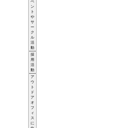
ベ
ン
ト
や
サ
ー
ク
ル
活
動
採
用
活
動
ア
ウ
ト
ド
ア
オ
フ
ィ
ス
に