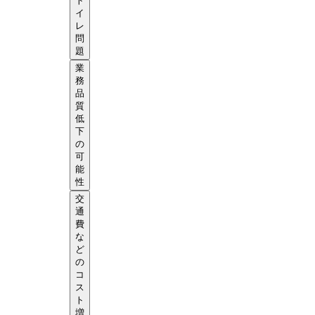
ト
イ
レ
問
題
業
務
品
質
低
下
の
可
能
性
交
通
費
な
ど
の
コ
ス
ト
増