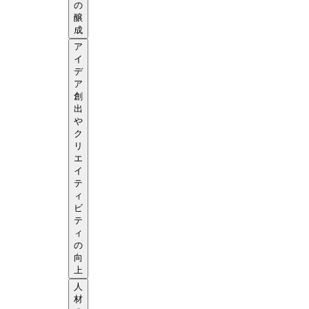
の
醸
成
ア
イ
デ
ア
創
出
や
ク
リ
エ
イ
テ
ィ
ビ
テ
ィ
の
向
上
人
材