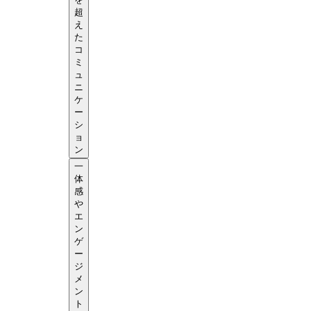
超
え
た
コ
ミ
ュ
ニ
ケ
ー
シ
ョ
ン
一
体
感
や
エ
ン
ゲ
ー
ジ
メ
ン
ト