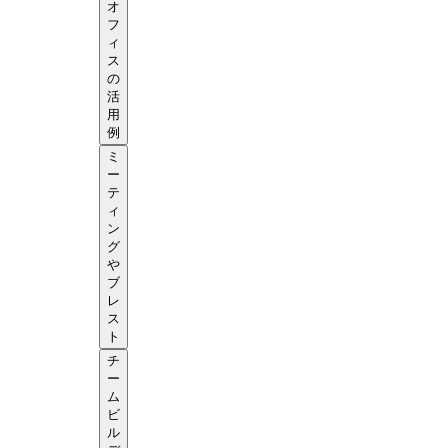
オ
フ
ィ
ス
の
活
用
例
ミ
ー
テ
ィ
ン
グ
や
ブ
レ
ス
ト
チ
ー
ム
ビ
ル