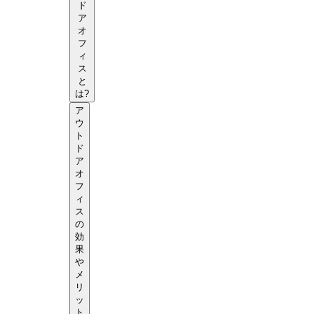
ド
ア
オ
フ
ィ
ス
と
は?
ア
ウ
ト
ド
ア
オ
フ
ィ
ス
の
効
果
や
メ
リ
ッ
ト