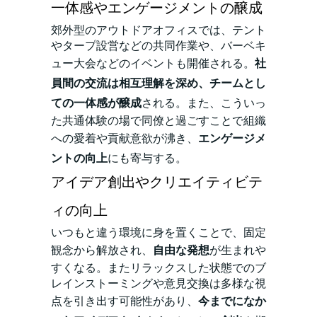
一体感やエンゲージメントの醸成
郊外型のアウトドアオフィスでは、テント
やタープ設営などの共同作業や、バーベキ
ュー大会などのイベントも開催される。
社
員間の交流は相互理解を深め、チームとし
ての一体感が醸成
される。また、こういっ
た共通体験の場で同僚と過ごすことで組織
への愛着や貢献意欲が沸き、
エンゲージメ
ント
の向上
にも寄与する。
アイデア創出やクリエイティビテ
ィの向上
いつもと違う環境に身を置くことで、固定
観念から解放され、
自由な発想
が生まれや
すくなる。またリラックスした状態でのブ
レインストーミングや意見交換は多様な視
点を引き出す可能性があり、
今までになか