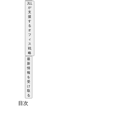
JLL
が
支
援
す
る
オ
フ
ィ
ス
戦
略
最
新
情
報
を
受
け
取
る
目次