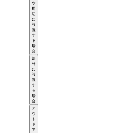
や
周
辺
に
設
置
す
る
場
合
郊
外
に
設
置
す
る
場
合
ア
ウ
ト
ド
ア