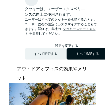
自然を感じながら働
クッキーは、ユーザーエクスペリエ
けるアウトドアオフ
ンスの向上に使用されます。
ィスは、生産性やウ
ユーザーはすべてのクッキーを承諾することも、
ユーザー固有の設定にカスタマイズすることもで
ェルビーイング向上
きます。詳細は、当社の
クッキーステートメン
ト
を参照してください。
を目指す新しいオフ
設定を変更する
ィスのあり方の1つ
すべて拒否する
すべて承諾する
といえる。
アウトドアオフィスの効果やメリ
ット