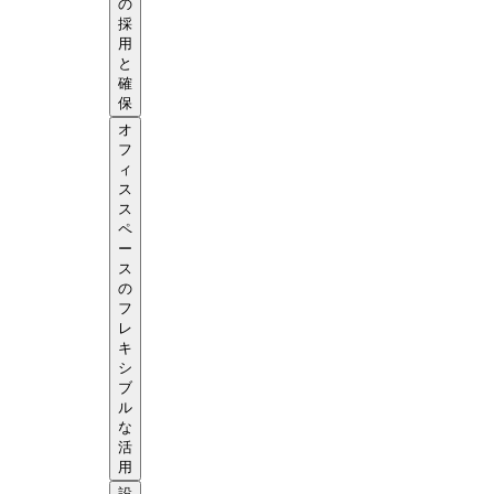
の
採
用
と
確
保
オ
フ
ィ
ス
ス
ペ
ー
ス
の
フ
レ
キ
シ
ブ
ル
な
活
用
設