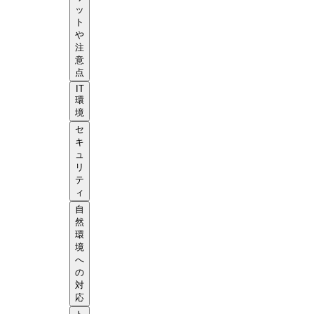
ッ
ト
や
注
意
点
IT
環
境
セ
キ
ュ
リ
テ
ィ
自
然
環
境
へ
の
対
応