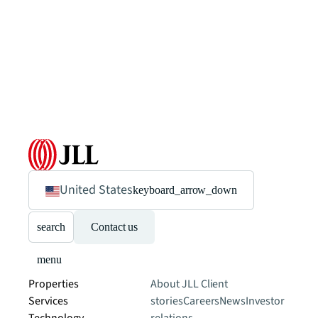
United States
keyboard_arrow_down
search
Contact us
menu
Properties
About JLL
Client
Services
stories
Careers
News
Investor