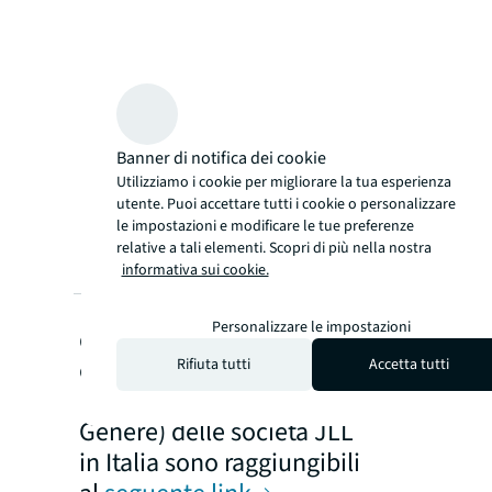
Banner di notifica dei cookie
Utilizziamo i cookie per migliorare la tua esperienza
utente. Puoi accettare tutti i cookie o personalizzare
le impostazioni e modificare le tue preferenze
relative a tali elementi. Scopri di più nella nostra
informativa sui cookie.
I Dati Societari, il Modello
Personalizzare le impostazioni
di Organizzazione Gestione
e Controllo e le Politiche
Rifiuta tutti
Accetta tutti
Interne (ISO e Parità di
Genere) delle società JLL
in Italia sono raggiungibili