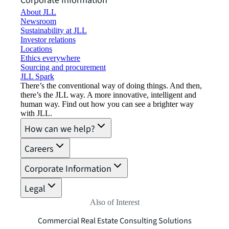
Corporate Information
About JLL
Newsroom
Sustainability at JLL
Investor relations
Locations
Ethics everywhere
Sourcing and procurement
JLL Spark
There’s the conventional way of doing things. And then,
there’s the JLL way. A more innovative, intelligent and
human way. Find out how you can see a brighter way
with JLL.
How can we help?
Careers
Corporate Information
Legal
Also of Interest
Commercial Real Estate Consulting Solutions