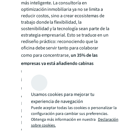
más inteligente. La consultoría en
optimización inmobiliaria ya no se limita a
reducir costos, sino a crear ecosistemas de
trabajo donde la flexibilidad, la
sostenibilidad y la tecnología sean parte de la
estrategia empresarial. Esto se traduce en un
rediseño práctico: reconociendo que la
oficina debe servir tanto para colaborar
como para concentrarse,
un 35% de las
empresas ya está añadiendo cabinas
telefónicas (
phone rooms
) y un 28% ha
implementado salas de concentración según
nuestro último estudio de ocupación de
Usamos cookies para mejorar tu
oficinas a nivel global.
experiencia de navegación
Nuestro equipo de expertos trabaja contigo
Puede aceptar todas las cookies o personalizar la
para desarrollar estrategias personalizadas
configuración para cambiar sus preferencias.
que optimizan tu espacio de trabajo, mejoran
Obtenga más información en nuestra
Declaración
la productividad y el bienestar de los
sobre cookies.
empleados, y reducen costos operativos.