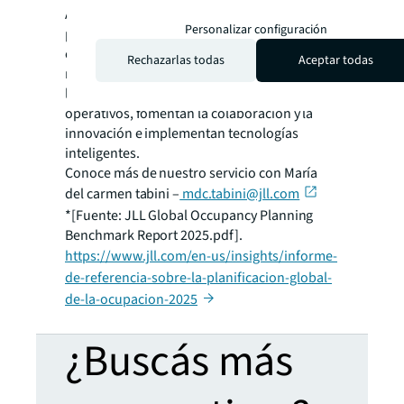
Analizamos tus necesidades específicas,
Personalizar configuración
patrones de uso del espacio y objetivos
empresariales para crear soluciones que
Rechazarlas todas
Aceptar todas
maximizan la eficiencia del espacio, mejoran
la experiencia del empleado, reducen costos
operativos, fomentan la colaboración y la
innovación e implementan tecnologías
inteligentes.
Conoce más de nuestro servicio con María
del carmen tabini –
mdc.tabini@jll.com
*[Fuente: JLL Global Occupancy Planning
Benchmark Report 2025.pdf].
https://www.jll.com/en-us/insights/informe-
de-referencia-sobre-la-planificacion-global-
de-la-ocupacion-2025
¿Buscás más