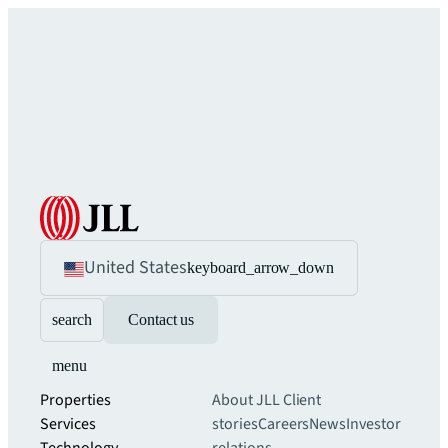
United States
keyboard_arrow_down
search
Contact us
menu
Properties
About JLL
Client
Services
stories
Careers
News
Investor