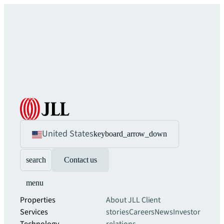
United States
keyboard_arrow_down
search
Contact us
menu
Properties
About JLL
Client
Services
stories
Careers
News
Investor