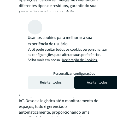
diferentes tipos de resíduos, garantindo sua
separação correta. Isso contribui
diretamente para o cumprimento de metas
ambientais e certificações ESG, consolidando
o compromisso com o meio ambiente.
Frotas monitoradas em tempo real
Usamos cookies para melhorar a sua
Veículos corporativos são equipados com
experiência de usuário
dispositivos IoT que monitoram suas
Você pode aceitar todos os cookies ou personalizar
condições mecânicas e rotas em tempo real.
as configurações para alterar suas preferências.
Antes de uma possível falha, a IA sugere a
Saiba mais em nossa
Declaração de Cookies.
manutenção necessária. Ao mesmo tempo,
as rotas são otimizadas, reduzindo custos e
Personalizar configurações
aumentando a eficiência operacional.
Rejeitar todos
Aceitar todos
Planejamento preciso de eventos
Organizar eventos corporativos se torna
mais ágil com ferramentas integradas de IA e
IoT. Desde a logística até o monitoramento de
espaços, tudo é gerenciado
automaticamente, proporcionando uma