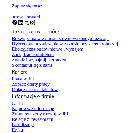
Zapisz się teraz
arrow_forward
Jak możemy pomóc?
Rozwiązania w zakresie zrównoważonego rozwoju
Hybrydowe rozwiązania w zakresie przestrzeni roboczej
Ekologiczne budownictwo i wynajem
Zarządzanie portfelem
Znajdź i wynajmij przestrzeń
Skontaktuj się z nami
Kariera
Praca w JLL
Zobacz oferty pracy
Dołącz do sieci talentów
Informacje o firmie
O JLL
Najnowsze informacje
Zrównoważony rozwój w JLL
Relacje z inwestorami
Lokalizacje
Etyka