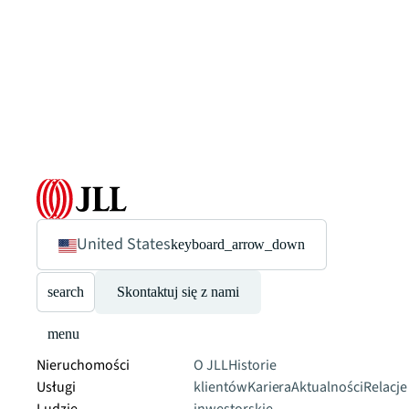
United States
keyboard_arrow_down
search
Skontaktuj się z nami
menu
Nieruchomości
O JLL
Historie
Usługi
klientów
Kariera
Aktualności
Relacje