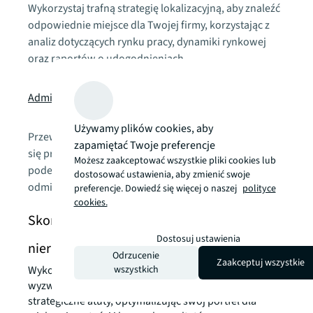
Wykorzystaj trafną strategię lokalizacyjną, aby znaleźć
odpowiednie miejsce dla Twojej firmy, korzystając z
analiz dotyczących rynku pracy, dynamiki rynkowej
oraz raportów o udogodnieniach.
chevron_right
Administrowanie najmem
Używamy plików cookies, aby
Przewiduj wyzwania związane z najmem, zanim staną
zapamiętać Twoje preferencje
się problemem. Strategiczne, oparte na danych
Możesz zaakceptować wszystkie pliki cookies lub
podejście do zarządzania najmem komercyjnym może
dostosować ustawienia, aby zmienić swoje
odmienić Twoje portfolio.
preferencje. Dowiedź się więcej o naszej
polityce
cookies.
Skontaktuj się z nami w sprawie marketingu
Dostosuj ustawienia
nieruchomości
Odrzucenie
Zaakceptuj wszystkie
wszystkich
Wykorzystaj naszą lokalną wiedzę, aby przekształcić
wyzwania związane z nieruchomościami w
strategiczne atuty, optymalizując swój portfel dla