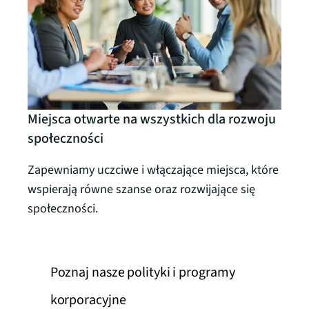
Dzia
Miejsca otwarte na wszystkich dla rozwoju
zrów
społeczności
Wspie
Zapewniamy uczciwe i włączające miejsca, które
do mo
wspierają równe szanse oraz rozwijające się
ogran
społeczności.
Poznaj nasze polityki i programy
korporacyjne