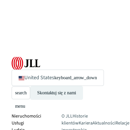
United States
keyboard_arrow_down
search
Skontaktuj się z nami
menu
Nieruchomości
O JLL
Historie
Usługi
klientów
Kariera
Aktualności
Relacje