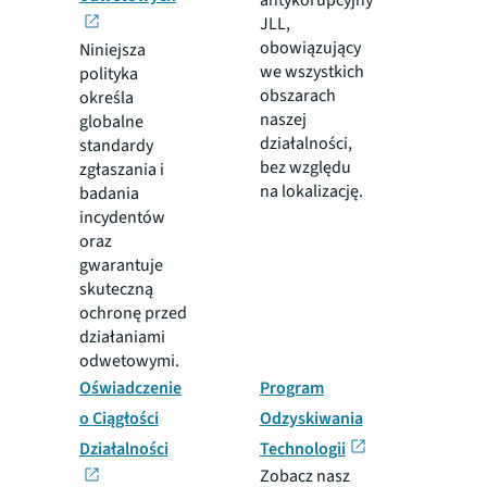
JLL,
obowiązujący
Niniejsza
we wszystkich
polityka
obszarach
określa
naszej
globalne
działalności,
standardy
bez względu
zgłaszania i
na lokalizację.
badania
incydentów
oraz
gwarantuje
skuteczną
ochronę przed
działaniami
odwetowymi.
Oświadczenie
Program
o Ciągłości
Odzyskiwania
Działalności
Technologii
Zobacz nasz