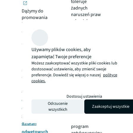
toleruje
żadnych
Dążymy do
naruszeń praw
promowania
człowieka.
bezpiecznych i
Niniejsza
zdrowych
polityka
miejsc pracy
określa
oraz do
zobowiązanie
Używamy plików cookies, aby
nieustannego
JLL w zakresie
zapamiętać Twoje preferencje
rozwoju naszej
praw
kultury w
Możesz zaakceptować wszystkie pliki cookies lub
człowieka.
dostosować ustawienia, aby zmienić swoje
zakresie
preferencje. Dowiedź się więcej o naszej
polityce
zdrowia i
cookies.
bezpieczeństwa.
Polityka
Program
Dostosuj ustawienia
zgłaszania
antykorupcyjny
Odrzucenie
Zaakceptuj wszystkie
nieprawidłowości
wszystkich
Ten dokument
oraz zakaz
określa
działań
program
odwetowych
antykorupcyjny