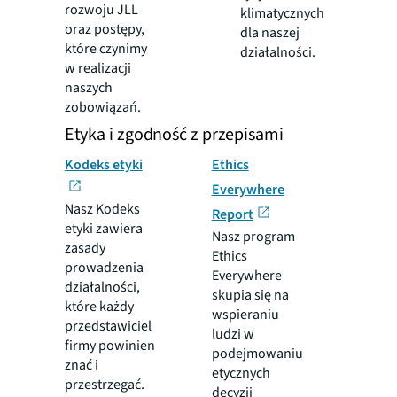
rozwoju JLL
klimatycznych
oraz postępy,
dla naszej
które czynimy
działalności.
w realizacji
naszych
zobowiązań.
Etyka i zgodność z przepisami
Kodeks etyki
Ethics
Everywhere
Nasz Kodeks
Report
etyki zawiera
Nasz program
zasady
Ethics
prowadzenia
Everywhere
działalności,
skupia się na
które każdy
wspieraniu
przedstawiciel
ludzi w
firmy powinien
podejmowaniu
znać i
etycznych
przestrzegać.
decyzji