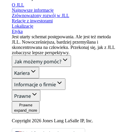
O JLL
Najnowsze informacje
Zrównoważony rozwój w JLL
Relacje z inwestorami
Lokalizacje
Etyka
Jest utarty schemat postępowania. Ale jest też metoda
JLL. Nowocześniejsza, bardziej przemyślana i
skoncentrowana na człowieku. Przekonaj się, jak z JLL
zobaczysz lepsze perspektywy.
Jak możemy pomóc?
Kariera
Informacje o firmie
Prawne
Prawne
expand_more
Copyright 2026 Jones Lang LaSalle IP, Inc.