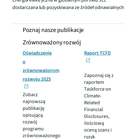
Energia elektryczna w globalnym portfelu JLL
dostarczana lub pozyskiwana ze źródeł odnawialnych
Poznaj nasze publikacje
Zrównoważony rozwój
Oświadczenie
Raport TCFD
o
zrównoważonym
Zapoznaj się z
rozwoju 2025
raportem
Taskforce on
Zobacz
Climate-
najnowszą
Related
publikację
Financial
opisującą
Disclosures,
rozwój
ilościową
programu
oceną szans i
zrównoważonego
ryzyk