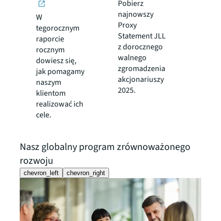
Pobierz
najnowszy
W
Proxy
tegorocznym
Statement JLL
raporcie
z dorocznego
rocznym
walnego
dowiesz się,
zgromadzenia
jak pomagamy
akcjonariuszy
naszym
2025.
klientom
realizować ich
cele.
Nasz globalny program zrównoważonego
rozwoju
chevron_left
chevron_right