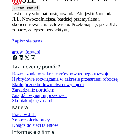
arrow_upward
Jest utarty schemat postępowania. Ale jest też metoda
JLL. Nowocześniejsza, bardziej przemyślana i
skoncentrowana na człowieku. Przekonaj się, jak z JLL
zobaczysz lepsze perspektywy.
Zapisz się teraz
arrow_forward
Jak możemy pomóc?
Rozwiązania w zakresie zrównoważonego rozwoju
Hybrydowe rozwiązania w zakresie przestrzeni roboczej
Ekologiczne budownictwo i wynajem
Zarządzanie portfelem
Znajdź i wynajmij przestrzeń
Skontaktuj się z nami
Kariera
Praca w JLL
Zobacz oferty pracy
Dołącz do sieci talentów
Informacje o firmie