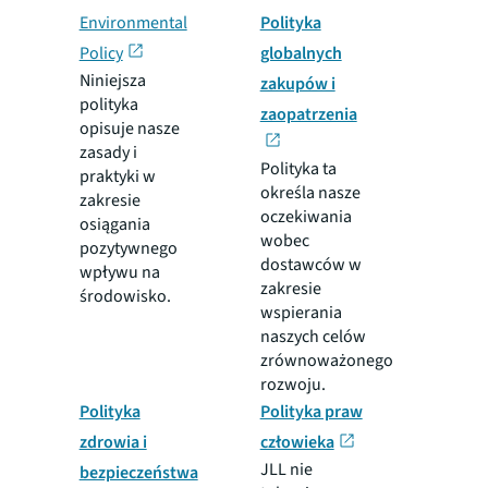
Environmental
Polityka
Policy
globalnych
Niniejsza
zakupów i
polityka
zaopatrzenia
opisuje nasze
zasady i
Polityka ta
praktyki w
określa nasze
zakresie
oczekiwania
osiągania
wobec
pozytywnego
dostawców w
wpływu na
zakresie
środowisko.
wspierania
naszych celów
zrównoważonego
rozwoju.
Polityka
Polityka praw
zdrowia i
człowieka
JLL nie
bezpieczeństwa