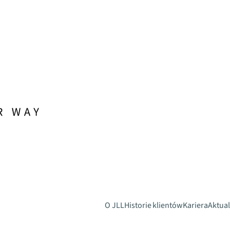
O JLL
Historie klientów
Kariera
Aktual