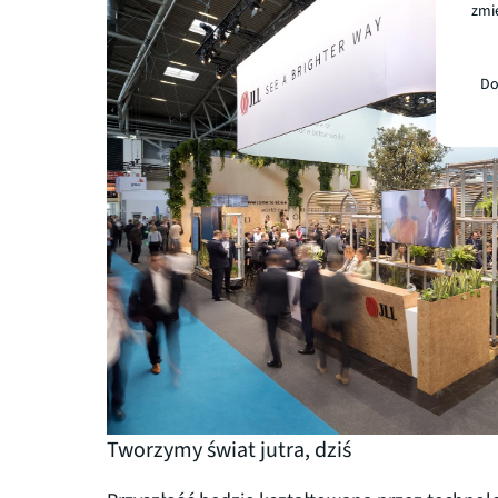
zmie
Do
Tworzymy świat jutra, dziś