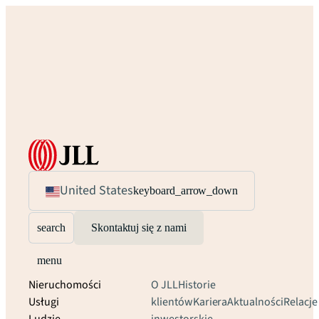
United States
keyboard_arrow_down
search
Skontaktuj się z nami
menu
Nieruchomości
O JLL
Historie
Usługi
klientów
Kariera
Aktualności
Relacje