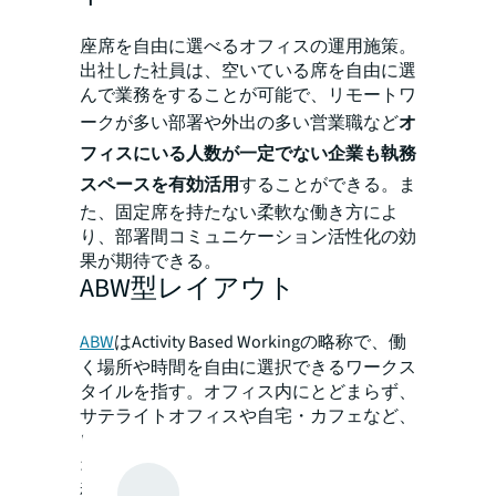
座席を自由に選べるオフィスの運用施策。
出社した社員は、空いている席を自由に選
んで業務をすることが可能で、リモートワ
ークが多い部署や外出の多い営業職など
オ
フィスにいる人数が一定でない企業も執務
スペースを有効活用
することができる。ま
た、固定席を持たない柔軟な働き方によ
り、部署間コミュニケーション活性化の効
果が期待できる。
ABW型レイアウト
ABW
はActivity Based Workingの略称で、働
く場所や時間を自由に選択できるワークス
タイルを指す。オフィス内にとどまらず、
サテライトオフィスや自宅・カフェなど、
自由に働く場所を選択可能である。
オフィスにおけるABW型のレイアウトは執
務空間のみならず、集中ブースや
カフェス