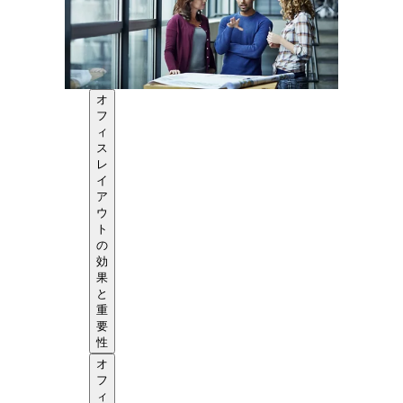
オ
フ
ィ
ス
レ
イ
ア
ウ
ト
の
効
果
と
重
要
性
オ
フ
ィ