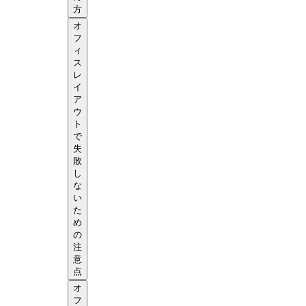
方
オ
フ
ィ
ス
レ
イ
ア
ウ
ト
で
失
敗
し
な
い
た
め
の
注
意
点
オ
フ