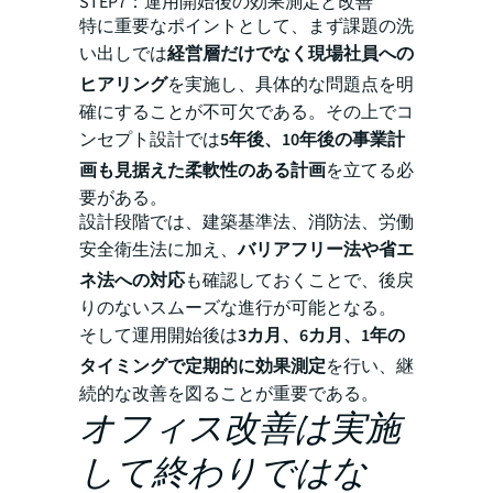
STEP7：運用開始後の効果測定と改善
特に重要なポイントとして、まず課題の洗
い出しでは
経営層だけでなく現場社員への
ヒアリング
を実施し、具体的な問題点を明
確にすることが不可欠である。その上でコ
ンセプト設計では
5年後、10年後の事業計
画も見据えた柔軟性のある計画
を立てる必
要がある。
設計段階では、建築基準法、消防法、労働
安全衛生法に加え、
バリアフリー法や省エ
ネ法への対応
も確認しておくことで、後戻
りのないスムーズな進行が可能となる。
そして運用開始後は
3カ月、6カ月、1年の
タイミングで定期的に効果測定
を行い、継
続的な改善を図ることが重要である。
オフィス改善は実施
して終わりではな