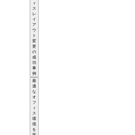
ィ
ス
レ
イ
ア
ウ
ト
変
更
の
成
功
事
例
最
適
な
オ
フ
ィ
ス
環
境
を
実