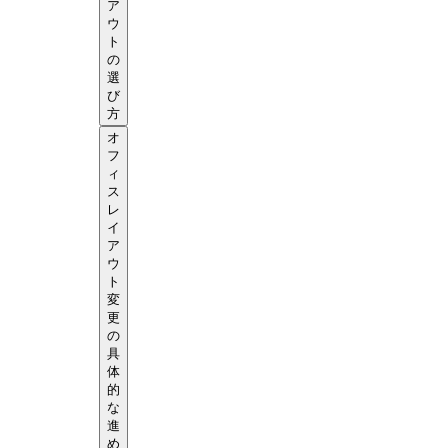
ア
ウ
ト
の
選
び
方
オ
フ
ィ
ス
レ
イ
ア
ウ
ト
変
更
の
具
体
的
な
進
め