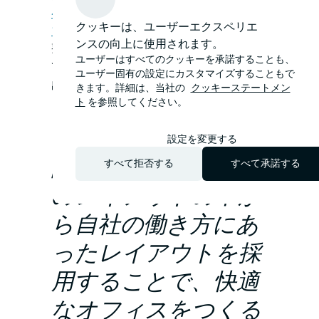
ペース
・コラボレーションエリア・
リ
クッキーは、ユーザーエクスペリエ
フレッシュスペース
など様々な環境の
ンスの向上に使用されます。
整備が含まれる。業務内容や気分に合わせ
ユーザーはすべてのクッキーを承諾することも、
て働く場所を自由に選択でき、
創造性の創
ユーザー固有の設定にカスタマイズすることもで
出や生産性向上が期待される
。
きます。詳細は、当社の
クッキーステートメン
ト
を参照してください。
オフィスレイアウト
は、働き方と密接に
設定を変更する
関わる。多様な種類
すべて拒否する
すべて承諾する
のレイアウトの中か
ら自社の働き方にあ
ったレイアウトを採
用することで、快適
なオフィスをつくる