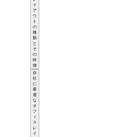
イ
ア
ウ
ト
の
種
類
と
そ
の
特
徴
自
社
に
最
適
な
オ
フ
ィ
ス
レ
イ