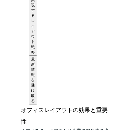
現
す
る
レ
イ
ア
ウ
ト
戦
略
最
新
情
報
を
受
け
取
る
オフィスレイアウトの効果と重要
性