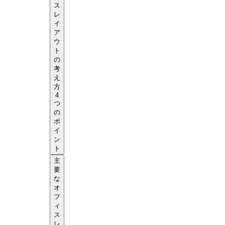
ス
レ
イ
ア
ウ
ト
の
考
え
方
4
つ
の
ポ
イ
ン
ト
主
要
な
オ
フ
ィ
ス
レ