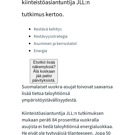
kiinteistöasiantuntija JLL:n
tutkimus kertoo.
Categories:
Kestävä kehitys
Kestävyysstrategia
Asuminen ja kerrostalot
Energia
Etsitkö lisää
näkemyksiä?
Älä koskaan
jää paitsi
päivityksistä.
Suomalaiset vuokra-asujat toivovat saavansa
lisää tietoa taloyhtiönsä
ympäristöystävällisyydestä.
Kiinteistöasiantuntija JLL:n tutkimuksen
mukaan peräti 84 prosenttia vuokralla
asujista ei tiedä taloyhtiönsä energialuokkaa.
He eivät ole tyytyväisiä tilanteeseen. Jopa 50