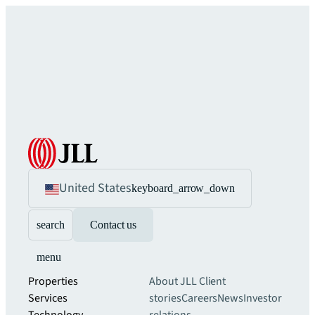
United States
keyboard_arrow_down
search
Contact us
menu
Properties
About JLL
Client
Services
stories
Careers
News
Investor