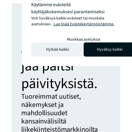
Käytämme evästeitä
Etsitkö lisää
käyttäjäkokemuksesi parantamiseksi
Voit hyväksyä kaikki evästeet tai muokata
näkemyksiä?
asetuksiasi.
Lue lisää Evästekäytännöistämme.
Muokkaa asetuksia
Älä koskaan
Hylkää kaikki
Hyväksy kaikki
jää paitsi
päivityksistä.
Tuoreimmat uutiset,
näkemykset ja
mahdollisuudet
kansainvälisiltä
liikekiinteistömarkkinoilta