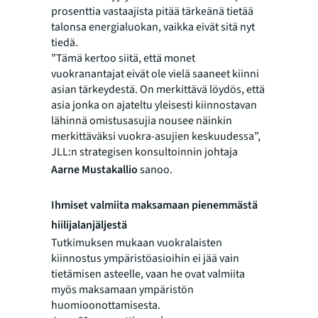
prosenttia vastaajista pitää tärkeänä tietää
talonsa energialuokan, vaikka eivät sitä nyt
tiedä.
”Tämä kertoo siitä, että monet
vuokranantajat eivät ole vielä saaneet kiinni
asian tärkeydestä. On merkittävä löydös, että
asia jonka on ajateltu yleisesti kiinnostavan
lähinnä omistusasujia nousee näinkin
merkittäväksi vuokra-asujien keskuudessa”,
JLL:n strategisen konsultoinnin johtaja
Aarne Mustakallio
sanoo.
Ihmiset valmiita maksamaan pienemmästä
hiilijalanjäljestä
Tutkimuksen mukaan vuokralaisten
kiinnostus ympäristöasioihin ei jää vain
tietämisen asteelle, vaan he ovat valmiita
myös maksamaan ympäristön
huomioonottamisesta.