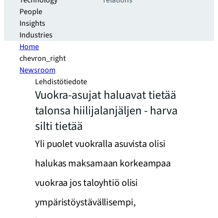
Technology
relations
People
Insights
Industries
Home
chevron_right
Newsroom
Lehdistötiedote
Vuokra-asujat haluavat tietää
talonsa hiilijalanjäljen - harva
silti tietää
Yli puolet vuokralla asuvista olisi
halukas maksamaan korkeampaa
vuokraa jos taloyhtiö olisi
ympäristöystävällisempi,