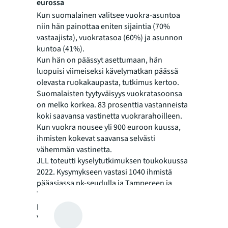
eurossa
Kun suomalainen valitsee vuokra-asuntoa
niin hän painottaa eniten sijaintia (70%
vastaajista), vuokratasoa (60%) ja asunnon
kuntoa (41%).
Kun hän on päässyt asettumaan, hän
luopuisi viimeiseksi kävelymatkan päässä
olevasta ruokakaupasta, tutkimus kertoo.
Suomalaisten tyytyväisyys vuokratasoonsa
on melko korkea. 83 prosenttia vastanneista
koki saavansa vastinetta vuokrarahoilleen.
Kun vuokra nousee yli 900 euroon kuussa,
ihmisten kokevat saavansa selvästi
vähemmän vastinetta.
JLL toteutti kyselytutkimuksen toukokuussa
2022. Kysymykseen vastasi 1040 ihmistä
pääasiassa pk-seudulla ja Tampereen ja
Turun alueilla. Tutkimuksen otos vastaa
pitkälti Etelä-Suomen kasvukeskusten
vuokra-asujia.