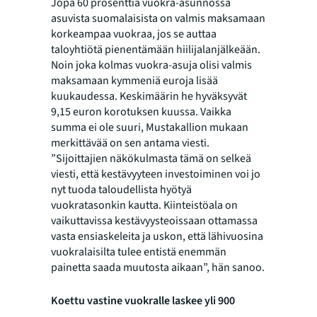
Jopa 60 prosenttia vuokra-asunnossa
asuvista suomalaisista on valmis maksamaan
korkeampaa vuokraa, jos se auttaa
taloyhtiötä pienentämään hiilijalanjälkeään.
Noin joka kolmas vuokra-asuja olisi valmis
maksamaan kymmeniä euroja lisää
kuukaudessa. Keskimäärin he hyväksyvät
9,15 euron korotuksen kuussa. Vaikka
summa ei ole suuri, Mustakallion mukaan
merkittävää on sen antama viesti.
”Sijoittajien näkökulmasta tämä on selkeä
viesti, että kestävyyteen investoiminen voi jo
nyt tuoda taloudellista hyötyä
vuokratasonkin kautta. Kiinteistöala on
vaikuttavissa kestävyysteoissaan ottamassa
vasta ensiaskeleita ja uskon, että lähivuosina
vuokralaisilta tulee entistä enemmän
painetta saada muutosta aikaan”, hän sanoo.
Koettu vastine vuokralle laskee yli 900