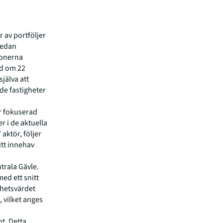
r av portföljer
sedan
ionerna
nd om 22
jälva att
nde fastigheter
r fokuserad
r i de aktuella
aktör, följer
itt innehav
trala Gävle.
ed ett snitt
ghetsvärdet
 vilket anges
t. Detta