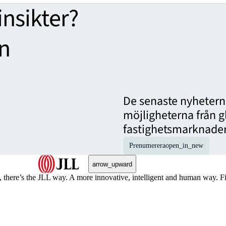
 insikter?
en
De senaste nyheterna
möjligheterna från 
fastighetsmarknader d
Prenumerera
open_in_new
arrow_upward
, there’s the JLL way. A more innovative, intelligent and human way. 