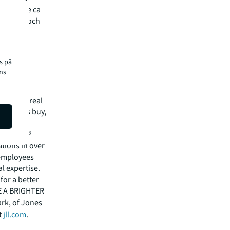
tsvarande ca
 drift- och
s på
itet/
ns
mmercial real
 clients buy,
cial,
rtune 500®
tions in over
 employees
l expertise.
for a better
EE A BRIGHTER
ark, of Jones
t
jll.com
.