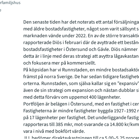
rfamiljshus
e
Den senaste tiden har det noterats ett antal försäljninga
med äldre bostadsfastigheter, något som varit sällsynt 
marknaden vände under 2022. En av de större transakt
rapporterade Diös i februari där de avyttrade ett bestå
bostadsfastigheter i Östersund och Gävle. Diös nämner s
detta är i linje med deras strategi att avyttra lågavkasta
och fokusera mer på kommersiellt.
På köpsidan har vi Runnstaden, en mindre bostadsaktö
främst på norra Sverige. De har sedan tidigare fastighete
orterna. Runnstaden, som själva kallar sig en ”expansiv” 
även de sin strategi om expansion och nästan dubblar s
med detta förvärv om uppemot 400 lägenheter.
Portföljen är belägen i Östersund, med en fastighet i cen
Fastigheterna är mindre fastigheter byggda 1927–1992 m
på 17 lägenheter per fastighet. Det underliggande fasti
rapporteras till 385 mkr, mot-svarande ca 14.800 kr/kvm,
vara i nivå med bokfört värde.
JLL bedömer direktavkastningen till ca 5,00–5,25 procen