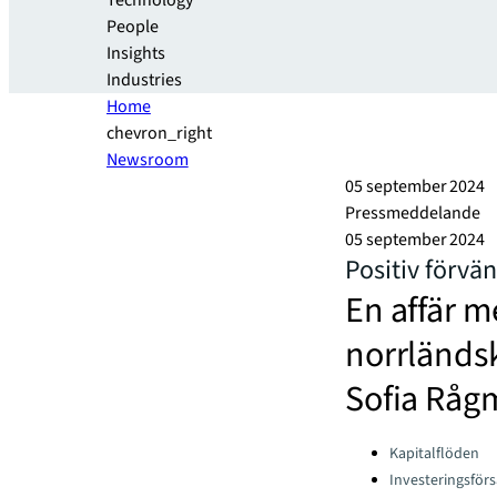
Technology
People
Insights
Industries
Home
chevron_right
Newsroom
05 september 2024
Pressmeddelande
05 september 2024
Positiv förvän
En affär m
norrländs
Sofia Råg
Categories:
Kapitalflöden
Investeringsförs