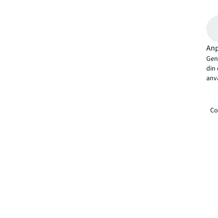
Anp
Geno
din
anv
Co