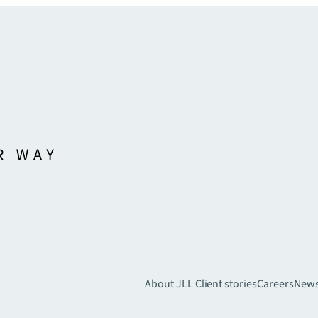
About JLL
Client stories
Careers
New