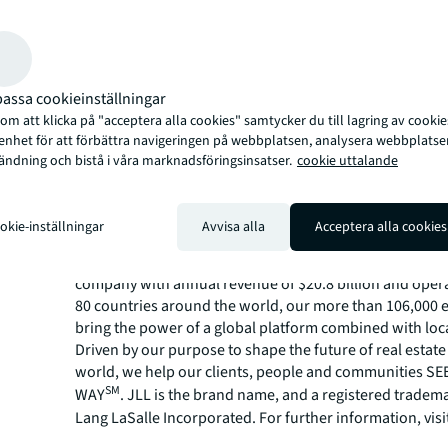
baseras på det publicerade hyresvärdet om 34 mkr, mo
1.300 kr/kvm, och med marknadsmässiga antaganden om
underhållskostnader.
Se hela artikeln hos Fastighetsvärlden.
assa cookieinställningar
https://www.fastighetsvarlden.se/analys-
m att klicka på "acceptera alla cookies" samtycker du till lagring av cookie
fakta/affarsanalyser/positiv-forvantan-driver-okad-aktiv
 enhet för att förbättra navigeringen på webbplatsen, analysera webbplatse
About JLL
ändning och bistå i våra marknadsföringsinsatser.
cookie uttalande
For over 200 years, JLL (NYSE: JLL), a leading global co
estate and investment management company, has helped
okie-inställningar
Avvisa alla
Acceptera alla cookies
build, occupy, manage and invest in a variety of commer
industrial, hotel, residential and retail properties. A Fo
company with annual revenue of $20.8 billion and opera
80 countries around the world, our more than 106,000
bring the power of a global platform combined with loca
Driven by our purpose to shape the future of real estate 
world, we help our clients, people and communities S
SM
WAY
. JLL is the brand name, and a registered tradem
Lang LaSalle Incorporated. For further information, visi