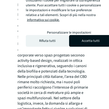
Utilizziamo i cookie per migliorare la tua esperienza
parte degli investitori per location Resort. Da
utente. Puoi accettare tutti i cookie o personalizzare
ultimo, il retail la cui crescita prosegue più
le impostazioni e modificare le tue preferenze
lenta, ma costante”.
relative a tali elementi. Scopri di più nella nostra
“Dal lato degli occupiers prevediamo una
informativa sui cookie.
chiusura positiva per il 2022, sia per il settore
office che per la logistica”
commenta
Personalizzare le impostazioni
Stefania Campagna
,
Head of Markets di JLL
Rifiuta tutti
Accetta tutti
Italia
.
“Nel mercato degli uffici riscontriamo
una crescente preferenza da parte delle
corporate verso spazi progettati secondo
activity-based design, realizzati in ottica
inclusiva e rigenerativa, seguendo i canoni
della biofilia e potenziati dalla tecnologia.
Nelle principali città italiane, l’area del CBD
rimane molto richiesta, ma i nuovi poli
periferici raccolgono l’interesse di primarie
società in cerca di metrature più ampie e
spazi multifunzionali. Nel settore della
logistica, invece, la domanda si allarga e
un’importante fetta si rivolge a soluzioni di