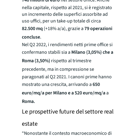
740 milioni di euro
nel settore office. Anche
nella capitale, rispetto al 2021, si è registrato
un incremento delle superfici assorbite ad
uso uffici, per un take-up totale di circa
82.500 mq
(+18% a/a), grazie a
79 operazioni
concluse
.
Nel Q2 2022, i rendimenti netti prime office si
confermano stabili sia a
Milano (3,05%) che a
Roma (3,50%)
rispetto
al trimestre
precedente,
ma in compressione se
paragonati al Q2 2021. I canoni prime hanno
mostrato una crescita, arrivando a
650
euro/mq/a per Milano e a 520 euro/mq/a
a
Roma.
Le prospettive future del settore real
estate
“
Nonostante il contesto macroeconomico di