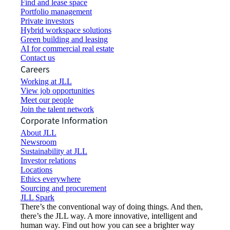
Find and lease space
Portfolio management
Private investors
Hybrid workspace solutions
Green building and leasing
AI for commercial real estate
Contact us
Careers
Working at JLL
View job opportunities
Meet our people
Join the talent network
Corporate Information
About JLL
Newsroom
Sustainability at JLL
Investor relations
Locations
Ethics everywhere
Sourcing and procurement
JLL Spark
There’s the conventional way of doing things. And then,
there’s the JLL way. A more innovative, intelligent and
human way. Find out how you can see a brighter way