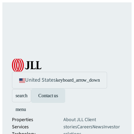
United States
keyboard_arrow_down
search
Contact us
menu
Properties
About JLL
Client
Services
stories
Careers
News
Investor