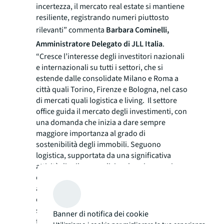
incertezza, il mercato real estate si mantiene
resiliente, registrando numeri piuttosto
rilevanti
” commenta
Barbara Cominelli,
Amministratore Delegato di JLL Italia
.
“
Cresce l’interesse degli investitori nazionali
e internazionali su tutti i settori, che si
estende dalle consolidate Milano e Roma a
città quali Torino, Firenze e Bologna, nel caso
di mercati quali logistica e living. Il settore
office guida il mercato degli investimenti, con
una domanda che inizia a dare sempre
maggiore importanza al grado di
sostenibilità degli immobili. Seguono
logistica, supportata da una significativa
attività di sviluppo, e living, la cui espansione
è anche legata alle nuove forme dell’abitare e
allo sviluppo di soluzioni Build-to-Rent (BTR)
e Build-to-Sell (BTS). In ripresa anche il
settore alberghiero, grazie alla ripartenza del
Banner di notifica dei cookie
turismo e al forte e crescente interesse da