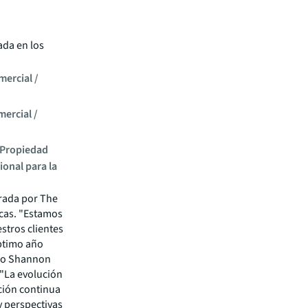
ada en los
mercial /
mercial /
e Propiedad
ional para la
nrada por The
icas. "Estamos
stros clientes
éptimo año
ijo Shannon
 "La evolución
ación continua
y perspectivas