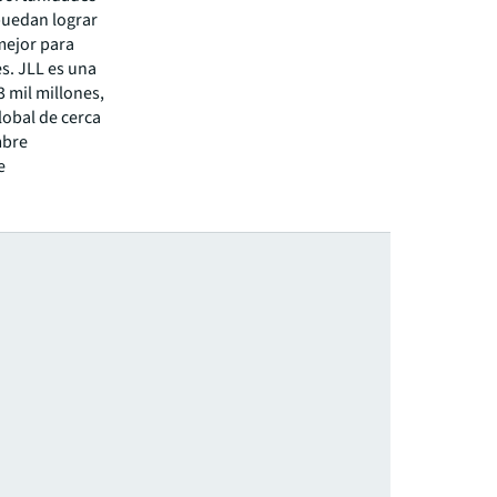
puedan lograr
mejor para
s. JLL es una
 mil millones,
lobal de cerca
mbre
e