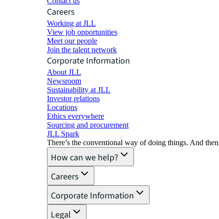
Contact us
Careers
Working at JLL
View job opportunities
Meet our people
Join the talent network
Corporate Information
About JLL
Newsroom
Sustainability at JLL
Investor relations
Locations
Ethics everywhere
Sourcing and procurement
JLL Spark
There’s the conventional way of doing things. And then
How can we help?
Careers
Corporate Information
Legal