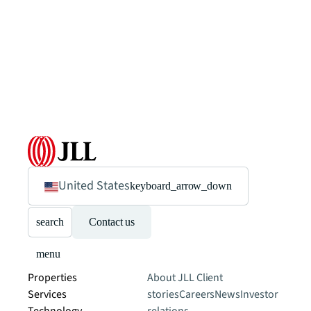
United States
keyboard_arrow_down
search
Contact us
menu
Properties
About JLL
Client
Services
stories
Careers
News
Investor