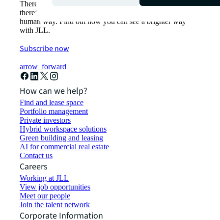
There’s the conventional way of doing things. And then,
there’s the JLL way. A more innovative, intelligent and
human way. Find out how you can see a brighter way
with JLL.
Subscribe now
arrow_forward
How can we help?
Find and lease space
Portfolio management
Private investors
Hybrid workspace solutions
Green building and leasing
AI for commercial real estate
Contact us
Careers
Working at JLL
View job opportunities
Meet our people
Join the talent network
Corporate Information