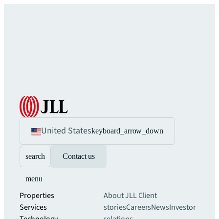
United States
keyboard_arrow_down
search
Contact us
menu
Properties
About JLL
Client
Services
stories
Careers
News
Investor