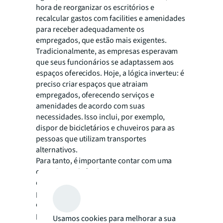
hora de reorganizar os escritórios e
recalcular gastos com facilities e amenidades
para receber adequadamente os
empregados, que estão mais exigentes.
Tradicionalmente, as empresas esperavam
que seus funcionários se adaptassem aos
espaços oferecidos. Hoje, a lógica inverteu: é
preciso criar espaços que atraiam
empregados, oferecendo serviços e
amenidades de acordo com suas
necessidades. Isso inclui, por exemplo,
dispor de bicicletários e chuveiros para as
pessoas que utilizam transportes
alternativos.
Para tanto, é importante contar com uma
consultoria de facilities management capaz
de analisar todos os aspectos relacionados à
preparação do retorno coletivo aos
escritórios, com a elaboração de um
programa personalizado para a empresa,
Usamos cookies para melhorar a sua