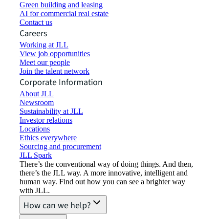
Green building and leasing
AI for commercial real estate
Contact us
Careers
Working at JLL
View job opportunities
Meet our people
Join the talent network
Corporate Information
About JLL
Newsroom
Sustainability at JLL
Investor relations
Locations
Ethics everywhere
Sourcing and procurement
JLL Spark
There’s the conventional way of doing things. And then,
there’s the JLL way. A more innovative, intelligent and
human way. Find out how you can see a brighter way
with JLL.
How can we help?