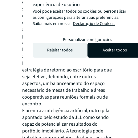
considerando também as expectativas de
experiência de usuário
seus empregados. Uma consultoria
Você pode aceitar todos os cookies ou personalizar
especializada pode dar suporte operacional
as configurações para alterar suas preferências.
e tático aos clientes em renegociação de
Saiba mais em nossa
Declaração de Cookies.
aluguéis, busca de novos espaços e no
planejamento, contratação e gestão de toda
Personalizar configurações
a necessidade de serviços de manutenção,
limpeza, energia até a oferta de bebidas e
Rejeitar todos
Aceitar todos
alimentação.
Pode, ainda, participar do planejamento da
estratégia de retorno ao escritório para que
seja efetivo, definindo, entre outros
aspectos, um balanceamento do espaço
necessário de mesas de trabalho e áreas
cooperativas para reuniões formais ou de
encontro.
E aí entra a inteligência artificial, outro pilar
apontado pelo estudo da JLL como sendo
capaz de potencializar resultados do
portfólio imobiliário. A tecnologia pode
trabalhar com os milhões de dados gerados