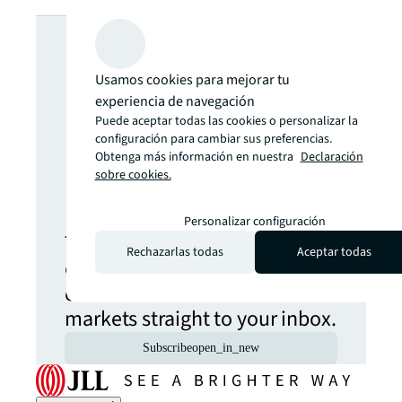
Looking for
more insights?
Usamos cookies para mejorar tu
experiencia de navegación
Puede aceptar todas las cookies o personalizar la
Never miss an
configuración para cambiar sus preferencias.
Obtenga más información en nuestra
Declaración
sobre cookies.
update.
Personalizar configuración
The latest news, insights and
Rechazarlas todas
Aceptar todas
opportunities from global
commercial real estate
markets straight to your inbox.
Subscribe
open_in_new