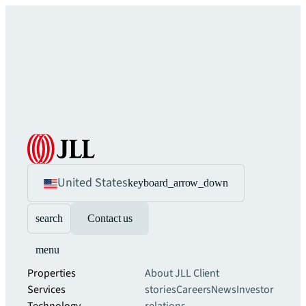
United States
keyboard_arrow_down
search
Contact us
menu
Properties
About JLL
Client
Services
stories
Careers
News
Investor