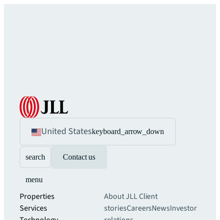
United States
keyboard_arrow_down
search
Contact us
menu
Properties
About JLL
Client
Services
stories
Careers
News
Investor