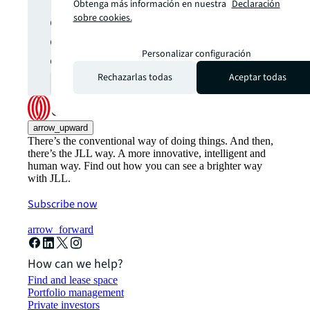
perspectivas y oportunidades
Obtenga más información en nuestra
Declaración
de los mercados inmobiliarios
sobre cookies.
comerciales globales directo
Personalizar configuración
en tu bandeja de entrada.
Rechazarlas todas
Aceptar todas
Suscribirse
open_in_new
arrow_upward
There’s the conventional way of doing things. And then,
there’s the JLL way. A more innovative, intelligent and
human way. Find out how you can see a brighter way
with JLL.
Subscribe now
arrow_forward
How can we help?
Find and lease space
Portfolio management
Private investors