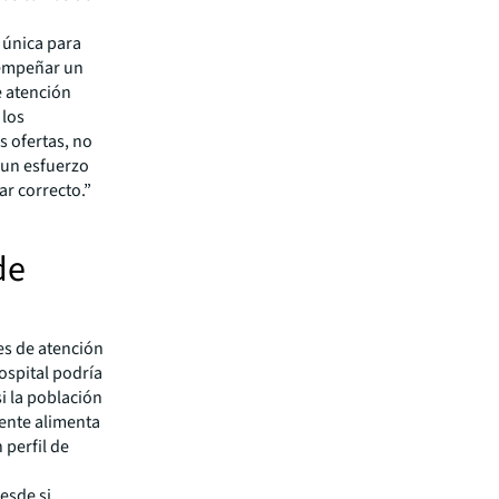
n única para
sempeñar un
e atención
 los
s ofertas, no
 un esfuerzo
ar correcto.”
de
es de atención
ospital podría
i la población
tente alimenta
 perfil de
esde si