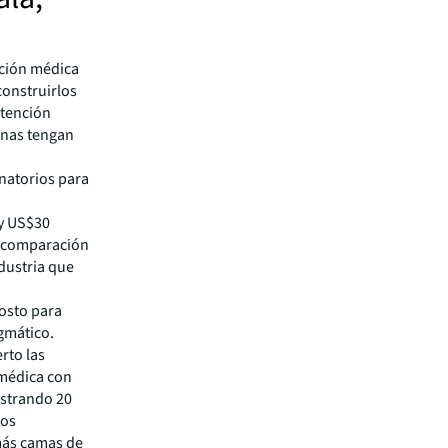
nción médica
construirlos
atención
onas tengan
natorios para
 y US$30
n comparación
ndustria que
osto para
gmático.
rto las
médica con
istrando 20
dos
más camas de