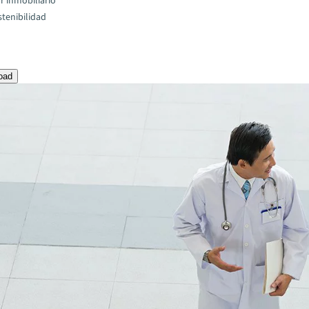
r inmobiliario
stenibilidad
oad