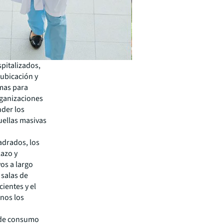
pitalizados,
ubicación y
mas para
rganizaciones
nder los
uellas masivas
adrados, los
lazo y
os a largo
 salas de
ientes y el
enos los
 de consumo