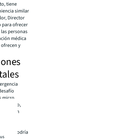
to, tiene
iencia similar
or, Director
 para ofrecer
 las personas
ención médica
 ofrecen y
iones
tales
mergencia
desafío
s micro
 y diseño,
recisan un
ciones.
emento
 que se podría
tus
eja de