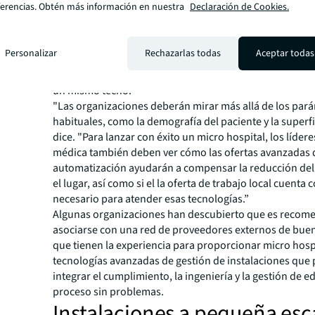
ferencias. Obtén más información en nuestra
Declaración de Cookies.
instalaciones más pequeñas es más complicado que el
gestión centralizada de instalaciones que los hospitale
acostumbrados a ejecutar en su campus principal", dice
Personalizar
Rechazarlas todas
Aceptar todas
Señala los desafíos de la gestión rentable de las instala
cumpliendo los requisitos de los permisos sin un gran 
un mismo techo.
"Las organizaciones deberán mirar más allá de los par
habituales, como la demografía del paciente y la superf
dice. "Para lanzar con éxito un micro hospital, los líder
médica también deben ver cómo las ofertas avanzadas 
automatización ayudarán a compensar la reducción del
el lugar, así como si el la oferta de trabajo local cuenta 
necesario para atender esas tecnologías.”
Algunas organizaciones han descubierto que es recom
asociarse con una red de proveedores externos de bue
que tienen la experiencia para proporcionar micro hosp
tecnologías avanzadas de gestión de instalaciones que
integrar el cumplimiento, la ingeniería y la gestión de ed
proceso sin problemas.
Instalaciones a pequeña esc