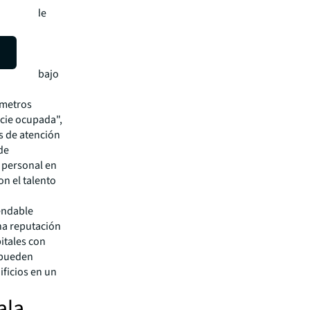
 modelo de
s están
 Taylor.
ciones
personal bajo
ámetros
icie ocupada",
es de atención
de
 personal en
con el talento
endable
na reputación
itales con
 pueden
ificios en un
ala,