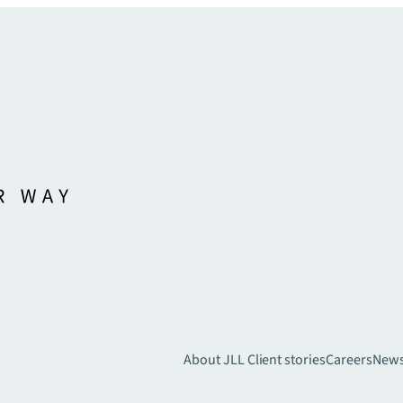
About JLL
Client stories
Careers
New