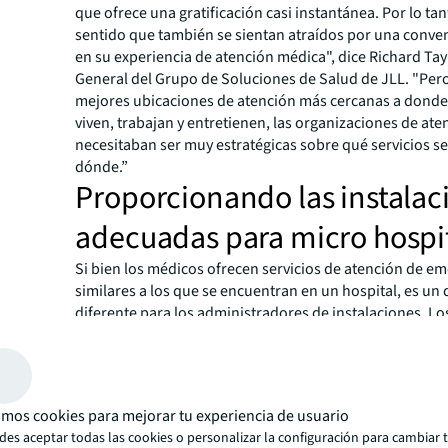
que ofrece una gratificación casi instantánea. Por lo tan
sentido que también se sientan atraídos por una conven
en su experiencia de atención médica", dice Richard Tayl
General del Grupo de Soluciones de Salud de JLL. "Pero
mejores ubicaciones de atención más cercanas a donde
viven, trabajan y entretienen, las organizaciones de at
necesitaban ser muy estratégicas sobre qué servicios se
dónde.”
Proporcionando las instalac
adecuadas para micro hospi
Si bien los médicos ofrecen servicios de atención de e
similares a los que se encuentran en un hospital, es un 
diferente para los administradores de instalaciones. Lo
hospitales crean un nuevo juego en términos de tamaño
requisitos reglamentarios y distribución geográfica y p
nuevo enfoque para la gestión tradicional de las instala
Un modelo sólido de gestión de instalaciones es un el
mos cookies para mejorar tu experiencia de usuario
importante a incorporar en la planificación, antes de lo
es aceptar todas las cookies o personalizar la configuración para cambiar 
considerar tradicionalmente. "Gestionar una red compl