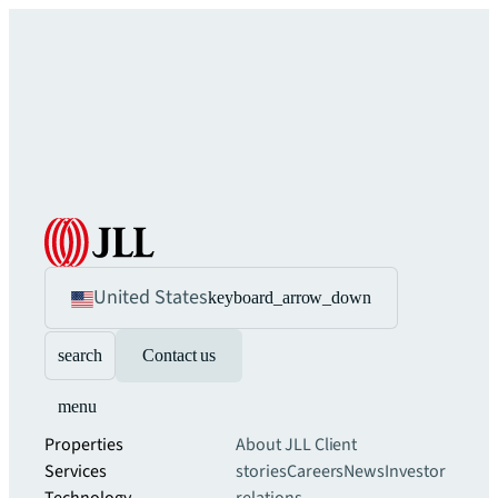
United States
keyboard_arrow_down
search
Contact us
menu
Properties
About JLL
Client
Services
stories
Careers
News
Investor