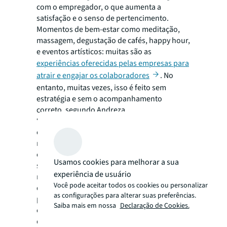
com o empregador, o que aumenta a
satisfação e o senso de pertencimento.
Momentos de bem-estar como meditação,
massagem, degustação de cafés, happy hour,
e eventos artísticos: muitas são as
experiências oferecidas pelas empresas para
atrair e engajar os colaboradores
. No
entanto, muitas vezes, isso é feito sem
estratégia e sem o acompanhamento
correto, segundo Andreza.
“Para implementar uma estratégia de
experiência de forma profissional, é
necessário definir e monitorar indicadores
específicos para isso. Em geral, as empresas
Usamos cookies para melhorar a sua
seguem indicadores mais técnicos,
experiência de usuário
referentes à entrega ou ao consumo de
Você pode aceitar todos os cookies ou personalizar
determinados serviços, mas pouco voltados
as configurações para alterar suas preferências.
para a experiência dos usuários. Temos total
Saiba mais em nossa
Declaração de Cookies.
capacidade de ajudar os clientes no desenho
da estratégia, na implementação das