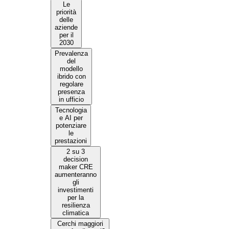
Le
priorità
delle
aziende
per il
2030
Prevalenza
del
modello
ibrido con
regolare
presenza
in ufficio
Tecnologia
e AI per
potenziare
le
prestazioni
2 su 3
decision
maker CRE
aumenteranno
gli
investimenti
per la
resilienza
climatica
Cerchi maggiori