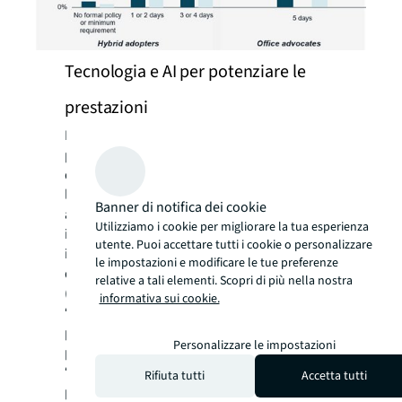
Tecnologia e AI per potenziare le
prestazioni
La tecnologia e l'intelligenza artificiale si
profilano come elementi chiave per il futuro
del CRE. Per il 93% dei manager italiani
l’applicazione di soluzioni di intelligenza
Banner di notifica dei cookie
artificiale rappresenterà un driver
Utilizziamo i cookie per migliorare la tua esperienza
importante per affrontare le sfide del settore
utente. Puoi accettare tutti i cookie o personalizzare
immobiliare, un risultato ancora più elevato
le impostazioni e modificare le tue preferenze
della media globale rilevata dalla survey
relative a tali elementi. Scopri di più nella nostra
(87%).
informativa sui cookie.
“Ben il 70% delle attività legate al CRE
potrebbero essere supportate dall’AI nei
Personalizzare le impostazioni
prossimi cinque anni”, riporta Luca Villani.
“Le cinque aree che con maggiore
Rifiuta tutti
Accetta tutti
probabilità attraverseranno un significativo