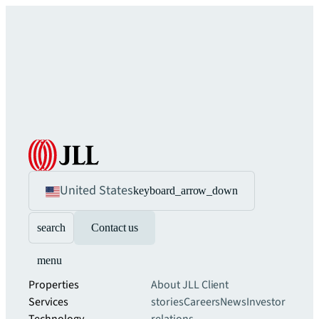
United States
keyboard_arrow_down
search
Contact us
menu
Properties
About JLL
Client
Services
stories
Careers
News
Investor