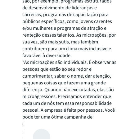
são, por exemplo, programas estruturados
de desenvolvimento de lideranças e
carreiras, programas de capacitação para
públicos específicos, como jovens carentes
e/ou mulheres e programas de atração e
renteção desses talentos. As microações, por
sua vez, são mais sutis, mas também
contribuem para um clima mais inclusivo e
favorável à diversidade.
“As microações são individuais. É observar as
pessoas que estão ao seu redor e
cumprimentar, saber o nome, dar atenção,
pequenas coisas que fazem uma grande
diferença. Quando não executadas, elas são
microagressões. Precisamos entender que
cada um de nós tem essa responsabilidade
pessoal. A empresa é feita por pessoas. Você
pode ter uma ótima campanha de
conscientização ou fazer um programa
maravilhoso e, ainda assim, não ter o
resultado esperado porque, no final, as