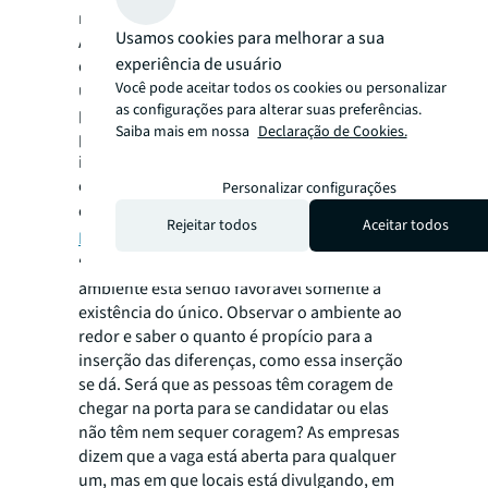
microações vão falar mais alto”, destaca.
Usamos cookies para melhorar a sua
A chamada “síndrome do preto único”, como
experiência de usuário
define Venturini, seria um sintoma de que
Você pode aceitar todos os cookies ou personalizar
uma empresa não é tão diversa: quando a
as configurações para alterar suas preferências.
pessoa se dá conta de que é a única pessoa
Saiba mais em nossa
Declaração de Cookies.
preta do ambiente e fica constrangida,
intimidada, insegura, com dificuldades de se
expressar. O conceito se aplica também a
Personalizar configurações
outras diversidades, como
LGBTQIA+
e
Rejeitar todos
Aceitar todos
PCDs
(pessoas com deficiência).
“É importante refletir sobre o quanto esse
ambiente está sendo favorável somente à
existência do único. Observar o ambiente ao
redor e saber o quanto é propício para a
inserção das diferenças, como essa inserção
se dá. Será que as pessoas têm coragem de
chegar na porta para se candidatar ou elas
não têm nem sequer coragem? As empresas
dizem que a vaga está aberta para qualquer
um, mas em que locais está divulgando, em