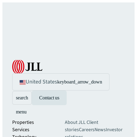
United States
keyboard_arrow_down
search
Contact us
menu
Properties
About JLL
Client
Services
stories
Careers
News
Investor