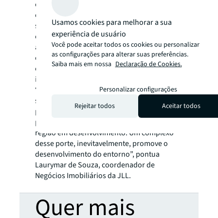
consultórios) têm aderência com o
empreendimento. Negócios de varejo, por
Usamos cookies para melhorar a sua
sua vez, podem se beneficiar da localização,
experiência de usuário
com acesso facilitado às rodovias e a todas
Você pode aceitar todos os cookies ou personalizar
as regiões da cidade. Além disso, é uma
as configurações para alterar suas preferências.
oportunidade de
flight to quality
para
Saiba mais em nossa
Declaração de Cookies.
empresas que estejam localizadas em
imóveis de padrão inferior.
Personalizar configurações
“O Brasília Square Offices é o ápice da
sofisticação chegando à Barra Funda, é um
Rejeitar todos
Aceitar todos
padrão similar ao da Faria Lima, mas com
preço mais acessível por se tratar de uma
região em desenvolvimento. Um complexo
desse porte, inevitavelmente, promove o
desenvolvimento do entorno”, pontua
Laurymar de Souza, coordenador de
Negócios Imobiliários da JLL.
Quer mais