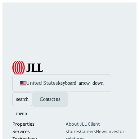
United States
keyboard_arrow_down
search
Contact us
menu
Properties
About JLL
Client
Services
stories
Careers
News
Investor