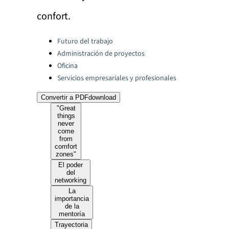
confort.
Categories:
Futuro del trabajo
Administración de proyectos
Oficina
Servicios empresariales y profesionales
Convertir a PDF
download
"Great
things
never
come
from
comfort
zones"
El poder
del
networking
La
importancia
de la
mentoría
Trayectoria