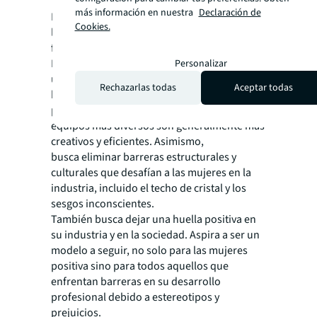
más información en nuestra
Declaración de
Fernanda es movida por su deseo de mejorar
Cookies.
las condiciones laborales para
futuras
generaciones, sin importar el género.
Busca derribar barreras tradicionales y crear
Personalizar
un ambiente donde las oportunidades se
Rechazarlas todas
Aceptar todas
basen en méritos y habilidades, y no en
prejuicios. Los estudios la respaldan,
equipos más diversos son generalmente más
creativos y eficientes. Asimismo,
busca eliminar barreras estructurales y
culturales que desafían a las mujeres en la
industria, incluido el techo de cristal y los
sesgos inconscientes.
También busca dejar una huella positiva en
su industria y en la sociedad. Aspira a ser un
modelo a seguir, no solo para las mujeres
positiva sino para todos aquellos que
enfrentan barreras en su desarrollo
profesional debido a estereotipos y
prejuicios.