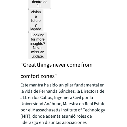
dentro de
JLL
Visión
a
futuro
y
legado
Looking
for more
insights?
Never
miss an
update.
"Great things never come from
comfort zones"
Este mantra ha sido un pilar fundamental en
la vida de Fernanda Sánchez, la Directora de
JLL en
los Cabos, Ingeniera Civil por la
Universidad Anáhuac, Maestra en ReaI Estate
por el Massachusetts Institute of Technology
(MIT), donde además asumió roles de
liderazgo en distintas asociaciones