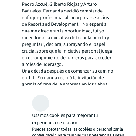
Pedro Azcué, Gilberto Riojas y Arturo
Bañuelos, Fernanda decidió cambiar de
enfoque profesional al incorporarse al área
de Resort and Development. "No esperé a
que me ofrecieran la oportunidad, fui yo
quien tomó la iniciativa de tocar la puerta y
preguntar”, declara, subrayando el papel
crucial sobre que la iniciativa
personal juega
en el rompimiento de barreras para acceder
a roles de liderazgo.
Una década después de comenzar su camino
en JLL, Fernanda recibió la invitación de
abrir la
oficina de la empresa en los Cabos.
Atribuye gran parte de su éxito al ambiente
colaborativo en JLL y al apoyo Incondicional
de sus compañeres de trabajo. Su historia es
un testimonio del poder de la colaboración y
Usamos cookies para mejorar tu
liderazgo positivo en un entorno de trabajo.
experiencia de usuario
Puedes aceptar todas las cookies o personalizar la
Visión a futuro y legado
configuración para cambiar tus preferencias. Obtén