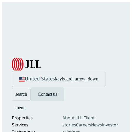
United States
keyboard_arrow_down
search
Contact us
menu
Properties
About JLL
Client
Services
stories
Careers
News
Investor