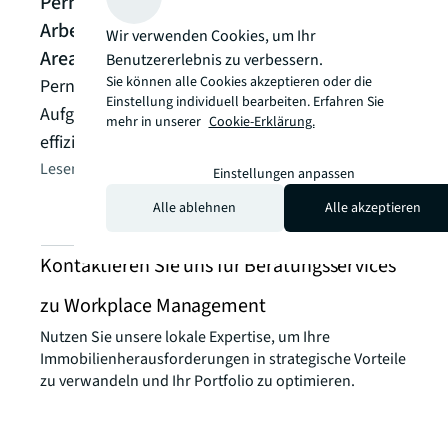
Pernod Ricard Deutschland – Neue
Kunde
Arbeitswelten mit integrativer Welcome
Wir verwenden Cookies, um Ihr
Proj
Area
Benutzererlebnis zu verbessern.
Ger
Sie können alle Cookies akzeptieren oder die
Pernod Ricard Deutschland stand vor der
Einstellung individuell bearbeiten. Erfahren Sie
Proj
Aufgabe, ihre Büroflächen zu modernisieren und
mehr in unserer
Cookie-Erklärung.
Büro
effizienter zu nutzen.
Lesen 
Lesen Sie die Client story
arrow_forward
Einstellungen anpassen
Alle ablehnen
Alle akzeptieren
Kontaktieren Sie uns für Beratungsservices
zu Workplace Management
Nutzen Sie unsere lokale Expertise, um Ihre
Immobilienherausforderungen in strategische Vorteile
zu verwandeln und Ihr Portfolio zu optimieren.