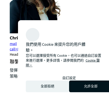
Christina Yu
mail
我們使用 Cookie 來提升您的用戶體
call
+886 2 8758 9830
驗。
Head of Leasing Advisory, Taiwan
您可以選擇接受所有 Cookie，也可以通過自訂設置
來進行選擇。更多詳情，請參閲我們的
Cookie 聲
聯繫我們，詢問關於出租方租賃服務
明。
發揮我們在地專業的力量，將您的房地產挑戰轉化為
策略優勢，優化您的資產組合，提升價值與績效。
自訂設定
全部拒絕
允許全部