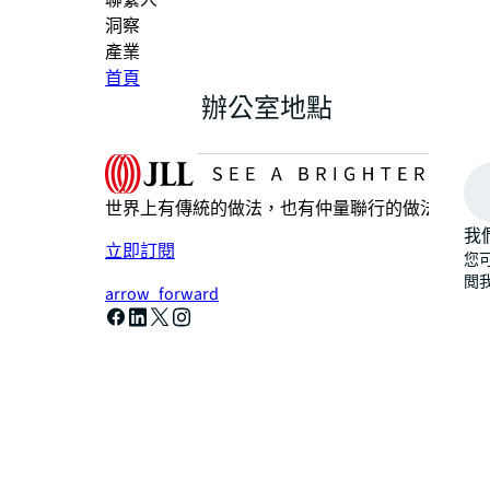
聯繫人
洞察
產業
首頁
辦公室地點
世界上有傳統的做法，也有仲量聯行的做法——更
我
立即訂閱
您
閲
arrow_forward