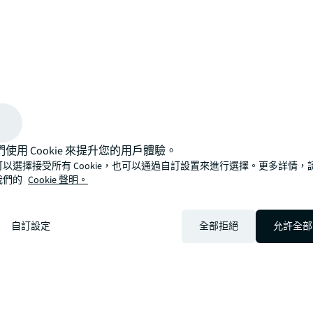
arrow_upward
創新、更智慧、更以人為本。了解如何與仲量聯行 一起看見更光
們使用 Cookie 來提升您的用戶體驗。
可以選擇接受所有 Cookie，也可以通過自訂設置來進行選擇。更多詳情，
我們的
Cookie 聲明。
自訂設定
全部拒絕
允許全部