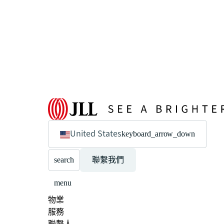
United States
keyboard_arrow_down
search
聯繫我們
menu
物業
服務