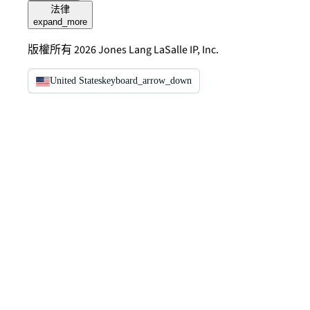
法律
expand_more
版權所有 2026 Jones Lang LaSalle IP, Inc.
United States
keyboard_arrow_down