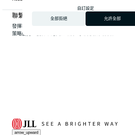
自訂設定
聯繫我們，詢問關於綠色租賃服務
全部拒絕
允許全部
發揮我們在地專業的力量，將您的房地產挑戰轉化為
策略優勢，優化您的資產組合，提升價值與績效。
arrow_upward