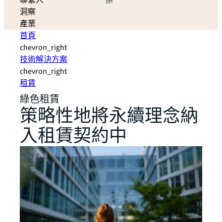
聯繫人
係
洞察
產業
首頁
chevron_right
技術解決方案
chevron_right
租賃
綠色租賃
策略性地將永續理念納
入租賃契約中