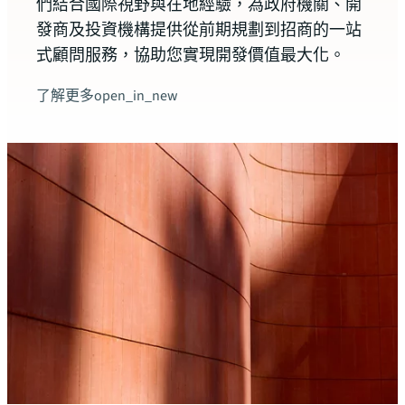
們結合國際視野與在地經驗，為政府機關、開
衛武
發商及投資機構提供從前期規劃到招商的一站
機能
式顧問服務，協助您實現開發價值最大化。
O10
了解更多
open_in_new