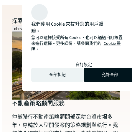
探索更多
我們使用 Cookie 來提升您的用戶體
chevron_left
chevron_right
驗。
您可以選擇接受所有 Cookie，也可以通過自訂設置
來進行選擇。更多詳情，請參閲我們的
Cookie 聲
明。
自訂設定
全部拒絕
允許全部
高雄
不動產策略顧問服務
當藝
仲量聯行不動產策略顧問部深耕台灣市場多
就此
年，專精於大型開發案的策略規劃與執行。我
高雄