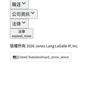
職涯
公司資訊
法律
法律
expand_more
版權所有 2026 Jones Lang LaSalle IP, Inc.
United States
keyboard_arrow_down