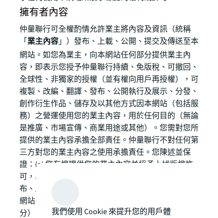
擁有者內容
仲量聯行可全權酌情允許業主將內容及資訊（統稱
「
業主內容
」）發布、上載、公開、提交及傳送至本
網站。如您為業主，向本網站任何部分提供業主內
容，即表示您授予仲量聯行持續、免版稅、可撤回、
全球性、非獨家的授權（並有權向用戶再授權），可
複製、改編、翻譯、發布、公開執行及展示、分發、
創作衍生作品、儲存及以其他方式因本網站（包括服
務）之營運使用您的業主內容，用於任何目的（無論
是推廣、市場宣傳、商業用途或其他）。您需對您所
提供的業主內容承擔全部責任。仲量聯行不對任何第
三方對您的業主內容之使用承擔責任。您陳述並保
證：(a) 您有權提供您的業主內容並授予上述版權許
可，以及 (b) 您的業主內容，以及您對業主內容的發
布、上載、公開、提交或傳送，或 仲量聯行透過本
網站（包括服務）使用您的業主內容（或其任何部
我們使用 Cookie 來提升您的用戶體
分），不會侵犯、盜用或違反第三方的專利、著作