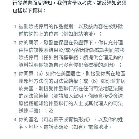
行發送書面反通知，我們會予以考慮。該反通知必須
包括以下資料：
被刪除或停用的作品識別，以及該內容在被移除
前於網站上的位置（例如網站地址）；
你的聲明，發誓並保證在偽證罪下，你有充分理
由相信該搜索結果及/或內容因錯誤或誤判而被移
除或停用（僅針對商標爭議：請提供合理足夠的
資料說明你認為自己沒有侵犯商標權的原因）；
你同意（a）如你在美國居住，則接受你所在地區
聯邦地方法院的司法管轄權；或（b）如你並非居
於美國，則接受仲量聯行所在任何司法地區法院
的司法管轄權（並請加入聲明，你願意接受發送
原侵權通知給仲量聯行的人士或其代理人的司法
送達手續）；及
你的簽名（可為電子或實物形式），以及你的姓
名、地址、電話號碼及（如有）電郵地址。