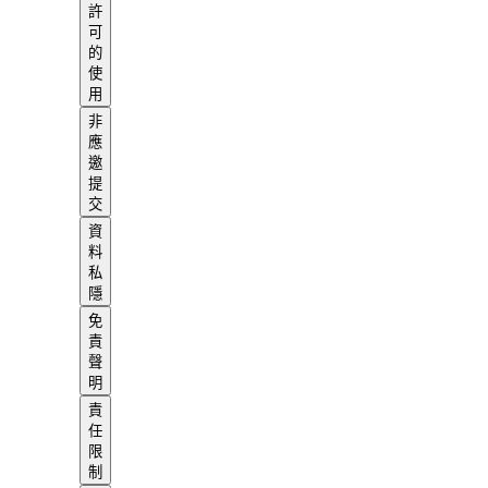
許
可
的
使
用
非
應
邀
提
交
資
料
私
隱
免
責
聲
明
責
任
限
制