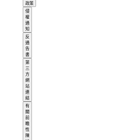
政策
侵
權
通
知
反
通
告
書
第
三
方
網
站
連
結
有
關
前
瞻
性
陳