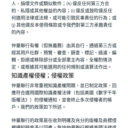
人、損壞文件或類似軟件；(h) 違反任何第三方合
約、私隱或其他權益的內容；(i) 違反或鼓吹違反任
何適用法律或法規，或可能引致民事責任的行為；或
(j) 其他違反本使用條款或令我們對第三方承擔責任
的內容。
仲量聯行有權（但無義務）由其自行、通過第三方或
經其用戶社群，預覽、審查、篩查、標記、過濾、編
輯、拒絕或移除部分或全部業主內容，全權酌情決
定，或根據其可能選用的任何規則或演算法作出。
知識產權侵權；侵權政策
仲量聯行非常重視知識產權問題，並已制定政策，回
應符合適用國際知識產權法律（包括美國《數字千年
版權法》）的侵權通知，並會終止多次侵權者的帳
戶。我們的政策如下所述。
仲量聯行的政策是在收到明確及充分的版權及商標侵
權通知時會予以回應。無論仲量聯行根據美國法律或