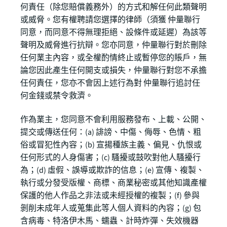
何責任（除您賠償義務外）的方式和解任何此類聲明
或威脅。您有權聘請您選擇的律師（須獲 仲量聯行
同意，而同意不得無理拒絕、設條件或延遲）為該等
聲明及威脅進行抗辯。您亦同意，仲量聯行對於刪除
任何業主內容，或全權酌情終止或暫停您的賬戶，無
論您因此產生任何開支或損失，仲量聯行對您不承擔
任何責任，您亦不會因上述行為對 仲量聯行追討任
何金錢或禁令救濟。
作為業主，您同意不會利用服務發布、上載、公開、
提交或傳送任何：(a) 誹謗、中傷、侮辱、色情、粗
俗或冒犯性內容；(b) 宣揚種族主義、偏見、仇恨或
任何形式的人身傷害；(c) 騷擾或鼓吹對他人騷擾行
為；(d) 虛假、誤導或欺詐的信息；(e) 宣傳、複製、
執行或分發受版權、商標、商業秘密或其他知識產權
保護的他人作品之非法或未經授權的複製；(f) 參與
剝削未成年人或蒐集此等人個人資料的內容；(g) 包
含病毒、特洛伊木馬、蠕蟲、計時炸彈、失效機器