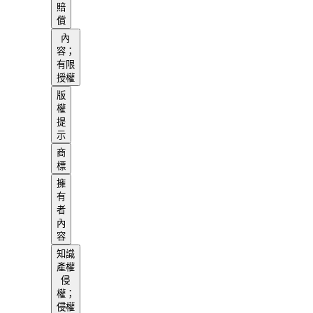
賠
償
內
容；
有限
授權
版
權
提
示
商
標
擁
有
者
內
容
知識
產權
侵
權；
侵權