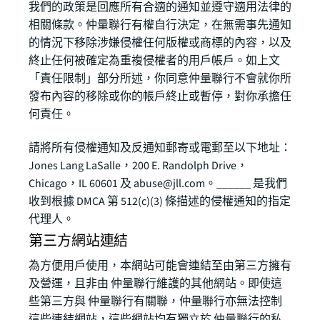
我們的政策是回應所有合適的通知並遵守適用法律的
相關條款。仲量聯行有權自行決定，在無需事先通知
的情況下移除涉嫌侵權任何版權或商標的內容，以及
終止任何被確定為重複侵權者的用戶帳戶。如上文
「責任限制」部分所述，你同意仲量聯行不會就你所
發布內容的移除或你的帳戶終止或暫停，對你承擔任
何責任。
請將所有侵權通知及反通知郵寄或電郵至以下地址：
Jones Lang LaSalle，200 E. Randolph Drive，
Chicago，IL 60601 及 abuse@jll.com。______ 是我們
收到根據 DMCA 第 512(c)(3) 條描述的侵權通知的指定
代理人。
第三方網站連結
為方便用戶使用，本網站可能會連結至由第三方擁有
及營運，且非由 仲量聯行維護的其他網站。即使這
些第三方與 仲量聯行有關聯，仲量聯行亦無法控制
這些連結網站，這些網站均有獨立於 仲量聯行的私