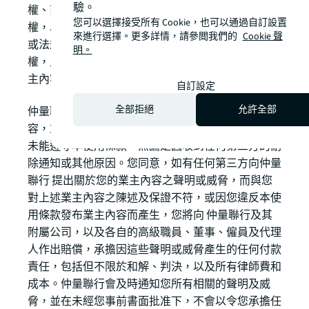
驗。
權、商標、商業秘密、人格權或其他專有或知識產
您可以選擇接受所有 Cookie，也可以通過自訂設置
權，以及公開或私隱權利，亦不會違反任何適用法律
來進行選擇。更多詳情，請參閲我們的
Cookie 聲
或法規。J仲量聯行不擁有您任何業主內容的所有
明。
權，且本使用條款中的任何內容均不限制您對您的業
主內容之使用及利益之權利。
自訂設定
全部拒絕
允許全部
仲量聯行有權（但無義務）全權酌情刪除任何業主內
容，或就您的業主內容而終止或暫停您的賬戶，如您
未能遵守本使用條款，無論是因收到任何第三方的刪
除通知或其他原因。您同意，如有任何第三方向仲量
聯行 提出關於您的業主內容之聲明或威脅，而與您
對上述業主內容之陳述及保證不符，或因您違反本使
用條款發布業主內容而產生，您將向 仲量聯行及其
附屬公司，以及各自的高級職員、董事、僱員及代理
人作出賠償，承擔因這些聲明或威脅產生的任何付款
責任，包括但不限於和解、判決，以及所有律師費和
成本。仲量聯行會及時通知您所有相關的聲明及威
脅，並在未經您事前書面批准下，不會以令您承擔任