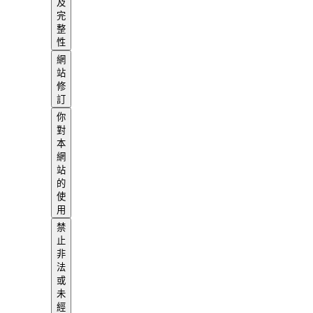
及
完
整
性
網
站
修
訂
你
對
本
網
站
的
使
用
禁
止
非
法
或
未
經