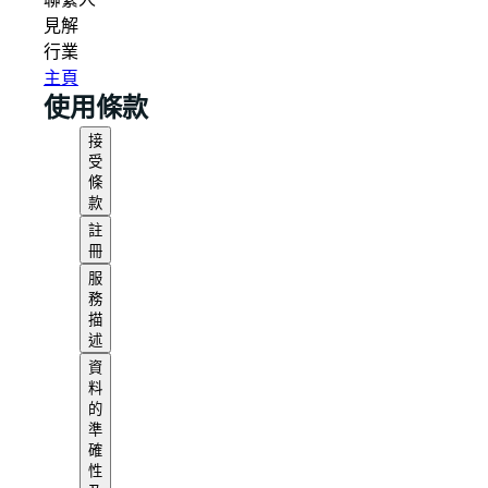
聯繫人
見解
行業
主頁
使用條款
接
受
條
款
註
冊
服
務
描
述
資
料
的
準
確
性