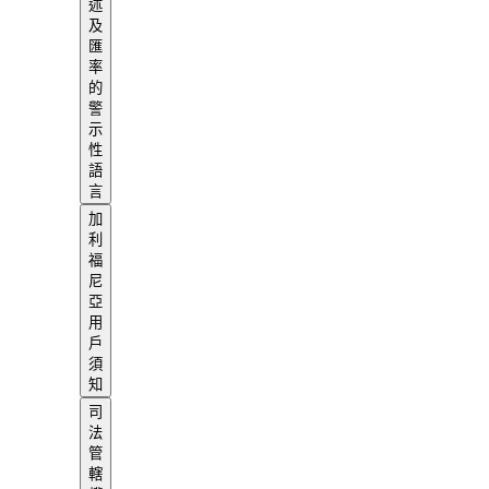
述
及
匯
率
的
警
示
性
語
言
加
利
福
尼
亞
用
戶
須
知
司
法
管
轄