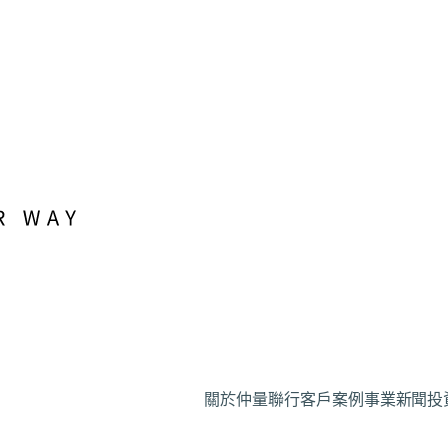
關於仲量聯行
客戶案例
事業
新聞
投