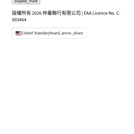
expand_more
版權所有 2026 仲量聯行有限公司 | EAA Licence No. C-
003464
United States
keyboard_arrow_down