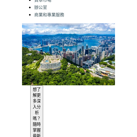
資本市場
辦公室
商業和專業服務
想了
解更
多深
入分
析
嗎？
隨時
掌握
最新