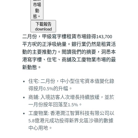
市場
動
態。
下載報告
download
二月份，甲級寫字樓租賃市場錄得143,700
平方呎的正淨吸納量。銀行業仍然是租賃活
動的主要推動力。閲讀我們的摘要，洞悉本
港寫字樓、住宅、商舖及工廈物業市場的最
新動態。
住宅: 二月份，中小型住宅資本值變化錄
得按月0.5%的升幅。
商鋪: 入境訪客人次增長持續放緩，並於
一月份按年回落至1.5%。
工廈物業: 香港潤江智算科技有限公司以
5.8億港元成功投得新界北區沙嶺的數據
中心用地。