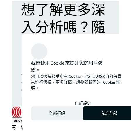
想了解更多深
入分析嗎？隨
時掌握最新市
場動態。
我們使用 Cookie 來提升您的用戶體
驗。
全球商業房地產市場的最新
您可以選擇接受所有 Cookie，也可以通過自訂設置
消息、深度分析與投資機
來進行選擇。更多詳情，請參閲我們的
Cookie 聲
明。
會，直接送達您的電郵。
訂閱
open_in_new
自訂設定
全部拒絕
允許全部
arrow_upward
有一種傳統的方式做事。還有仲量聯行的方式。一種