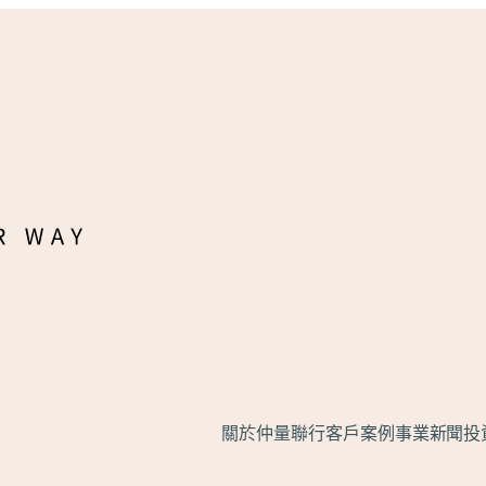
關於仲量聯行
客戶案例
事業
新聞
投