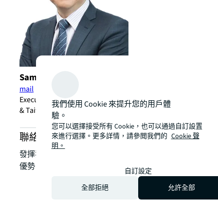
Samuel Ma (馬基荣)
mail
Executive Director, Work Dynamics, Hong Kong, Korea
我們使用 Cookie 來提升您的用戶體
& Taiwan
驗。
您可以選擇接受所有 Cookie，也可以通過自訂設置
聯絡我們，認識 JLL 的能源產業服務
來進行選擇。更多詳情，請參閲我們的
Cookie 聲
明。
發揮我們的本地專業，將您的房地產挑戰轉化為策略
優勢，優化您的投資組合以提升價值及表現。
自訂設定
全部拒絕
允許全部