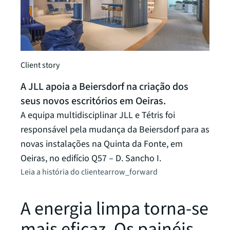
Client story
Client
A JLL apoia a Beiersdorf na criação dos
DP11
seus novos escritórios em Oeiras.
A JLL
A equipa multidisciplinar JLL e Tétris foi
reabi
responsável pela mudança da Beiersdorf para as
para 
novas instalações na Quinta da Fonte, em
escri
Oeiras, no edifício Q57 – D. Sancho I.
Leia a
Leia a história do cliente
arrow_forward
A energia limpa torna-se
mais eficaz. Os painéis