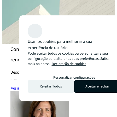
Usamos cookies para melhorar a sua
experiência de usuário
Conheça nossos especialistas em Energia
Pode aceitar todos os cookies ou personalizar a sua
configuração para alterar as suas preferências. Saiba
renovável
mais na nossa
Declaração de cookies
Descubra como podemos ajudar os nossos clientes a
Personalizar configurações
alcançar os seus objetivos de energia renovável.
Rejeitar Todos
Aceitar e fechar
Ver a equipe
arrow_forward