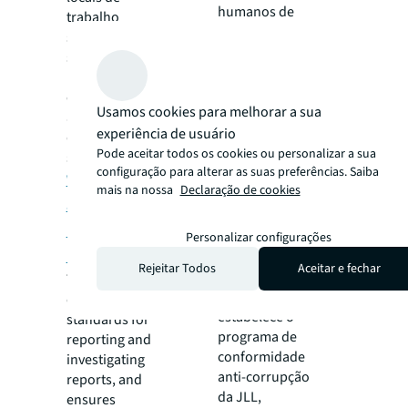
humanos de
trabalho
qualquer tipo.
seguros e
Esta política
saudáveis, e
estabelece o
por melhorar
Compromisso
continuamente
Usamos cookies para melhorar a sua
de Direitos
a nossa cultura
Humanos da
experiência de usuário
de saúde e
JLL.
Pode aceitar todos os cookies ou personalizar a sua
segurança.
configuração para alterar as suas preferências. Saiba
Whistleblower
Programa de
mais na nossa
Declaração de cookies
and Non-
conformidade
Retaliation
anti-corrupção
Personalizar configurações
Policy
Rejeitar Todos
Aceitar e fechar
Este
This policy sets
documento
out global
estabelece o
standards for
programa de
reporting and
conformidade
investigating
anti-corrupção
reports, and
da JLL,
ensures