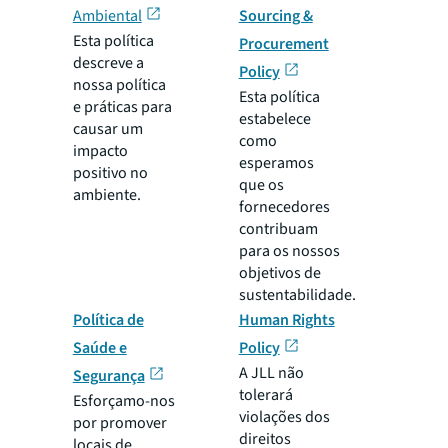
Ambiental
Sourcing &
Esta política
Procurement
descreve a
Policy
nossa política
Esta política
e práticas para
estabelece
causar um
como
impacto
esperamos
positivo no
que os
ambiente.
fornecedores
contribuam
para os nossos
objetivos de
sustentabilidade.
Política de
Human Rights
Saúde e
Policy
A JLL não
Segurança
tolerará
Esforçamo-nos
violações dos
por promover
direitos
locais de