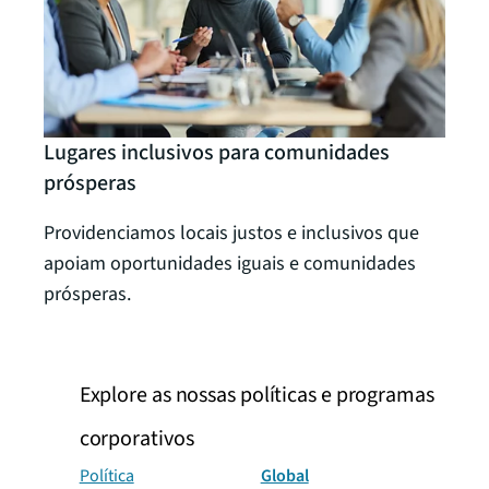
Ação
Lugares inclusivos para comunidades
prósperas
Apoi
zero
Providenciamos locais justos e inclusivos que
dese
apoiam oportunidades iguais e comunidades
prósperas.
Explore as nossas políticas e programas
corporativos
Política
Global