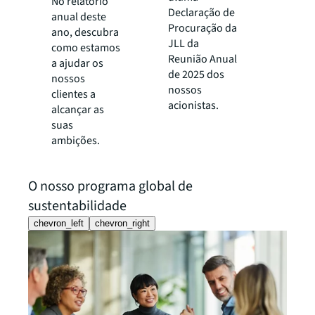
No relatório
Declaração de
anual deste
Procuração da
ano, descubra
JLL da
como estamos
Reunião Anual
a ajudar os
de 2025 dos
nossos
nossos
clientes a
acionistas.
alcançar as
suas
ambições.
O nosso programa global de
sustentabilidade
chevron_left
chevron_right