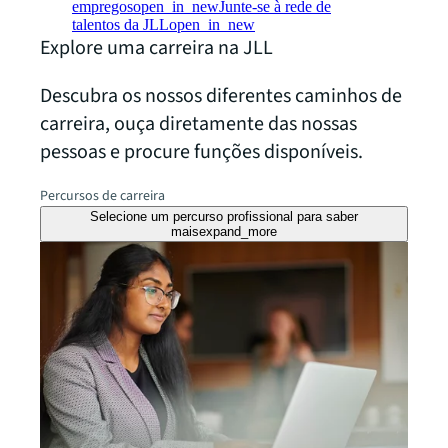
empregos
open_in_new
Junte-se à rede de
talentos da JLL
open_in_new
Explore uma carreira na JLL
Descubra os nossos diferentes caminhos de
carreira, ouça diretamente das nossas
pessoas e procure funções disponíveis.
Percursos de carreira
Selecione um percurso profissional para saber
mais
expand_more