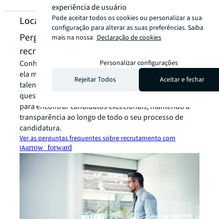
experiência de usuário
Pode aceitar todos os cookies ou personalizar a sua
Localizações JLL
configuração para alterar as suas preferências. Saiba
Perguntas frequentes sobre o processo de
mais na nossa
Declaração de cookies
recrutamento com IA
Conheça a tecnologia de triagem por IA da JLL e como
Personalizar configurações
ela melhora o nosso processo de aquisição de
Rejeitar Todos
Aceitar e fechar
talentos. Estas perguntas frequentes abordam
questões comuns sobre a nossa abordagem inovadora
para encontrar candidatos excecionais, mantendo a
transparência ao longo de todo o seu processo de
candidatura.
Ver as perguntas frequentes sobre recrutamento com
IA
arrow_forward