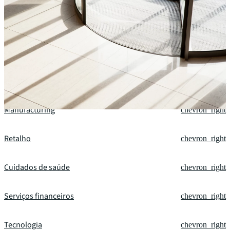
Os nossos campos de especialização
Escritórios
chevron_right
Data centers
chevron_right
Manufacturing
chevron_right
Retalho
chevron_right
Cuidados de saúde
chevron_right
Serviços financeiros
chevron_right
Tecnologia
chevron_right