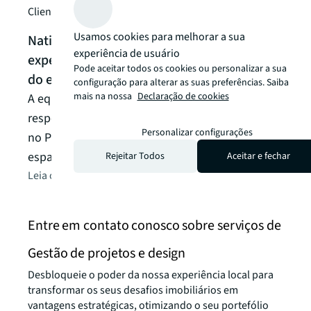
Client story
Client
Usamos cookies para melhorar a sua
Natixis em Portugal torna possível a
A JL
experiência de usuário
experiência de viajar pelo mundo sem sair
seus
Pode aceitar todos os cookies ou personalizar a sua
do escritório com a JLL.
A equ
configuração para alterar as suas preferências. Saiba
mais na nossa
Declaração de cookies
A equipa multidisciplinar JLL e Tétris foi
respo
responsável pela mudança da empresa sediada
novas
Personalizar configurações
no Porto, que inaugura um conceito inovador de
Oeira
espaço de trabalho.
Ler o 
Rejeitar Todos
Aceitar e fechar
Leia o artigo
arrow_forward
Entre em contato conosco sobre serviços de
Gestão de projetos e design
Desbloqueie o poder da nossa experiência local para
transformar os seus desafios imobiliários em
vantagens estratégicas, otimizando o seu portefólio