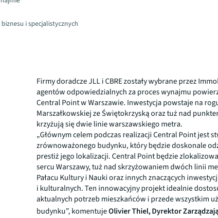
 najmie
 biznesu i specjalistycznych
Firmy doradcze JLL i CBRE zostały wybrane przez Immo
agentów odpowiedzialnych za proces wynajmu powier
Central Point w Warszawie. Inwestycja powstaje na rogu
Marszałkowskiej ze Świętokrzyską oraz tuż nad punkte
krzyżują się dwie linie warszawskiego metra.
„Głównym celem podczas realizacji Central Point jest s
zrównoważonego budynku, który będzie doskonale odz
prestiż jego lokalizacji. Central Point będzie zlokaliz
sercu Warszawy, tuż nad skrzyżowaniem dwóch linii me
Pałacu Kultury i Nauki oraz innych znaczących inwestyc
i kulturalnych. Ten innowacyjny projekt idealnie dostos
aktualnych potrzeb mieszkańców i przede wszystkim 
budynku”, komentuje
Olivier Thiel, Dyrektor Zarządza