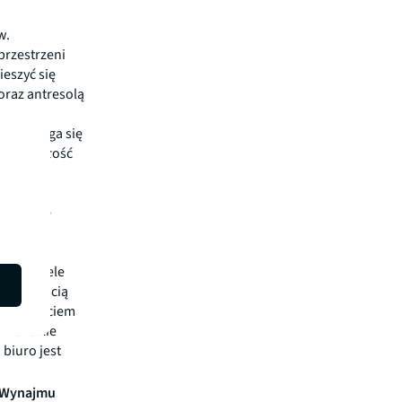
w.
przestrzeni
ieszyć się
oraz antresolą
d będą
int ubiega się
rdza dbałość
ażonego
iuro
kończenie
etra
ynku wiele
iu z częścią
tniącą życiem
i wszelkie
biuro jest
u Wynajmu