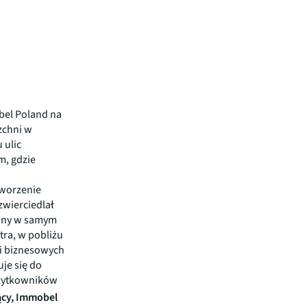
bel Poland na
zchni w
 ulic
m, gdzie
tworzenie
wierciedlał
owany w samym
tra, w pobliżu
ji biznesowych
uje się do
użytkowników
jący, Immobel