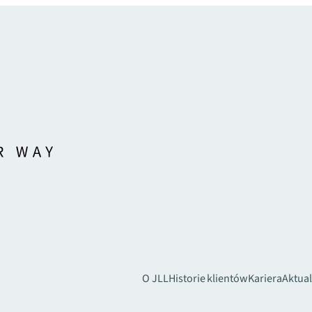
O JLL
Historie klientów
Kariera
Aktual