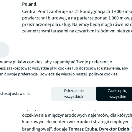
Poland.
Central Point zaoferuje na 21 kondygnacjach 19 000 mk
powierzchni biurowej, a na parterze ponad 1 000 mkw. 
przeznaczonej dla usług. Najemcy będą mogli również c
zewnętrznymi tarasami na czwartym i siódmym piętrze 
zlokalizowaną na dwudziestym pierwszym piętrze, ską
rozpościerać się widoki na panoramę miasta. Central Po
o certyfikat BREEAM na poziomie „Excellent”, co potwie
dewelopera o wysokie standardy w zakresie zrównow
wamy plików cookies, aby zapamiętać Twoje preferencje
budownictwa. Budynek został zaprojektowany przez B
esz zaakceptować wszystkie pliki cookies lub dostosować ustawienia, aby
Projektowe Kazimierski i Ryba oraz Arquitectonica. Za
nić swoje preferencje. Dowiedź się więcej o naszej
polityce cookies.
budowy przewidywane jest na II kwartał 2021 roku.
„Central Point będzie w pełni zintegrowany ze stacją m
Świętokrzyska, tym samym oferując użytkownikom bud
Odrzucenie
Zaakceptuj
stosuj ustawienia
możliwości przemieszczania się. Lokalizacja w połączen
wszystkich
wszystkie
usługową pozwolą stworzyć projekt, który stanie się tę
częścią miasta. Jesteśmy przekonani, że budynek spełn
oczekiwania międzynarodowych najemców, dla których 
kluczowym elementem wizerunku i strategii employer
brandingowej”, dodaje
Tomasz Czuba, Dyrektor Dział