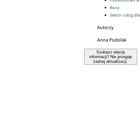
Pośrednictwo w
Biura
Sektor usług dla
Autorzy
Anna Podolak
Szukasz więcej
informacji? Nie przegap
żadnej aktualizacji.