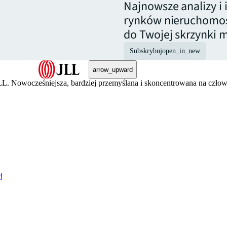
Najnowsze analizy i
rynków nieruchomoś
do Twojej skrzynki m
Subskrybuj
open_in_new
arrow_upward
JLL. Nowocześniejsza, bardziej przemyślana i skoncentrowana na człowi
j