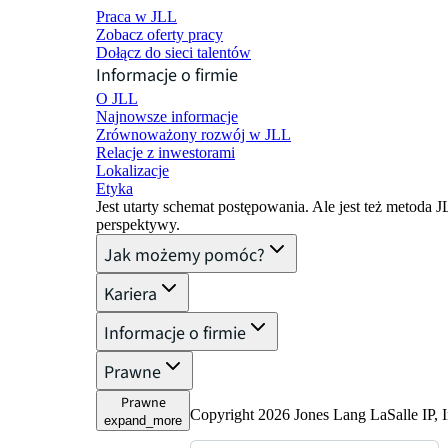
Praca w JLL
Zobacz oferty pracy
Dołącz do sieci talentów
Informacje o firmie
O JLL
Najnowsze informacje
Zrównoważony rozwój w JLL
Relacje z inwestorami
Lokalizacje
Etyka
Jest utarty schemat postępowania. Ale jest też metoda 
perspektywy.
Jak możemy pomóc?
Kariera
Informacje o firmie
Prawne
Prawne
Copyright 2026 Jones Lang LaSalle IP, I
expand_more