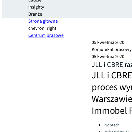
Ludzie
Insighty
Branże
Strona główna
chevron_right
Centrum prasowe
05 kwietnia 2020
Komunikat prasowy
05 kwietnia 2020
JLL i CBRE ra
JLL i CBR
proces wy
Warszawie.
Immobel 
Categories:
Proptech