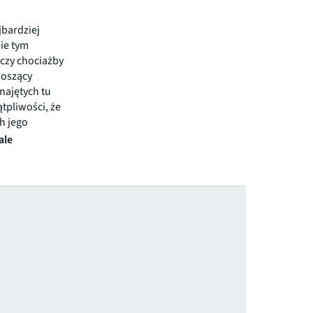
jbardziej
ie tym
czy chociażby
noszący
najętych tu
tpliwości, że
ch jego
ale