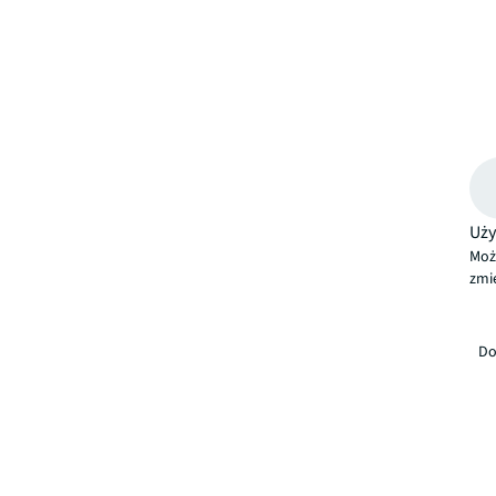
Uży
Moż
zmie
Do