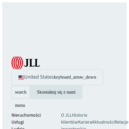
United States
keyboard_arrow_down
search
Skontaktuj się z nami
menu
Nieruchomości
O JLL
Historie
Usługi
klientów
Kariera
Aktualności
Relacje