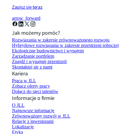
Zapisz się teraz
arrow_forward
Jak możemy pomóc?
Rozwiązania w zakresie zrównoważonego rozwoju
Hybrydowe rozwiązania w zakresie przestrzeni roboczej
Ekologiczne budownictwo i wynajem
Zarządzanie portfelem
Znajdź i wynajmij przestrzeń
Skontaktuj się z nami
Kariera
Praca w JLL
Zobacz oferty pracy
Dołącz do sieci talentów
Informacje o firmie
O JLL
Najnowsze informacje
Zrównoważony rozwój w JLL
Relacje z inwestorami
Lokalizacje
Etyka