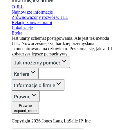
Informacje o firmie
O JLL
Najnowsze informacje
Zrównoważony rozwój w JLL
Relacje z inwestorami
Lokalizacje
Etyka
Jest utarty schemat postępowania. Ale jest też metoda
JLL. Nowocześniejsza, bardziej przemyślana i
skoncentrowana na człowieku. Przekonaj się, jak z JLL
zobaczysz lepsze perspektywy.
Jak możemy pomóc?
Kariera
Informacje o firmie
Prawne
Prawne
expand_more
Copyright 2026 Jones Lang LaSalle IP, Inc.