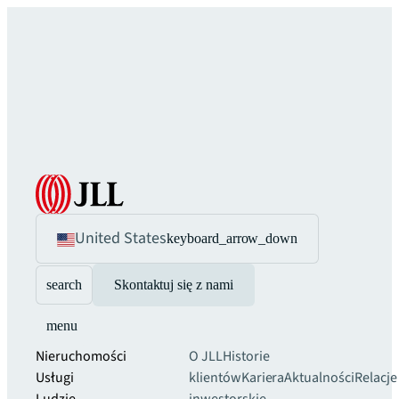
United States
keyboard_arrow_down
search
Skontaktuj się z nami
menu
Nieruchomości
O JLL
Historie
Usługi
klientów
Kariera
Aktualności
Relacje