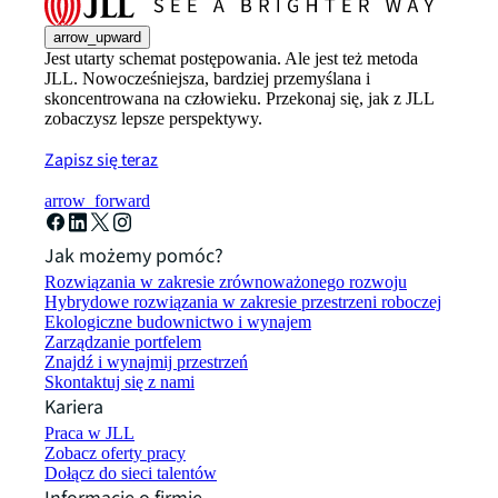
arrow_upward
Jest utarty schemat postępowania. Ale jest też metoda
JLL. Nowocześniejsza, bardziej przemyślana i
skoncentrowana na człowieku. Przekonaj się, jak z JLL
zobaczysz lepsze perspektywy.
Zapisz się teraz
arrow_forward
Jak możemy pomóc?
Rozwiązania w zakresie zrównoważonego rozwoju
Hybrydowe rozwiązania w zakresie przestrzeni roboczej
Ekologiczne budownictwo i wynajem
Zarządzanie portfelem
Znajdź i wynajmij przestrzeń
Skontaktuj się z nami
Kariera
Praca w JLL
Zobacz oferty pracy
Dołącz do sieci talentów