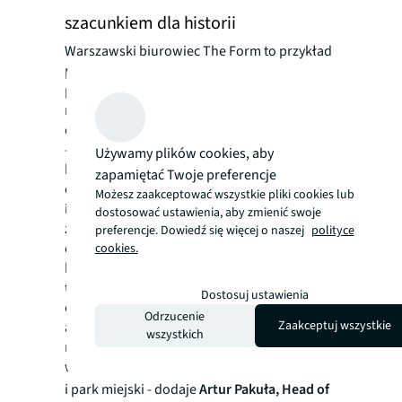
szacunkiem dla historii
Warszawski biurowiec The Form to przykład
przyszłościowego podejścia do
projektowania biurowców, łączącego
nowoczesny design, funkcjonalność oraz
odpowiedzialność za środowisko.
- Przy wyborze właściwej lokalizacji
Używamy plików cookies, aby
kluczowe dla ING Hubs Poland było, aby
zapamiętać Twoje preferencje
obiekt umożliwiał stworzenie w pełni
Możesz zaakceptować wszystkie pliki cookies lub
innowacyjnej przestrzeni biurowej, zgodnej
dostosować ustawienia, aby zmienić swoje
ze strategią ESG firmy. The Form doskonale
preferencje. Dowiedź się więcej o naszej
polityce
odpowiada na tę potrzebę - budynek
cookies.
korzysta w 100% z energii odnawialnej, a
także oferuje systemy oszczędzania wody i
Dostosuj ustawienia
optymalizacji zużycia energii. Jego
Odrzucenie
Zaakceptuj wszystkie
architektura zapewnia dostęp do dużej ilości
wszystkich
naturalnego światła, a otoczenie już wkrótce
wzbogacą zielone przestrzenie
i park miejski - dodaje
Artur Pakuła, Head of