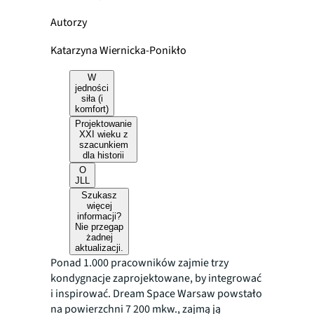
Autorzy
Katarzyna Wiernicka-Ponikło
W
jedności
siła (i
komfort)
Projektowanie
XXI wieku z
szacunkiem
dla historii
O
JLL
Szukasz
więcej
informacji?
Nie przegap
żadnej
aktualizacji.
Ponad 1.000 pracowników zajmie trzy
kondygnacje zaprojektowane, by integrować
i inspirować. Dream Space Warsaw powstało
na powierzchni 7 200 mkw., zajmą ją