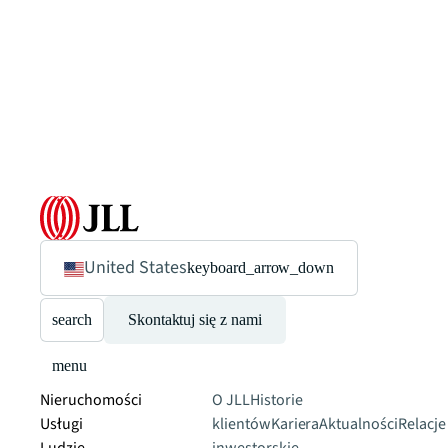
United States
keyboard_arrow_down
search
Skontaktuj się z nami
menu
Nieruchomości
O JLL
Historie
Usługi
klientów
Kariera
Aktualności
Relacje